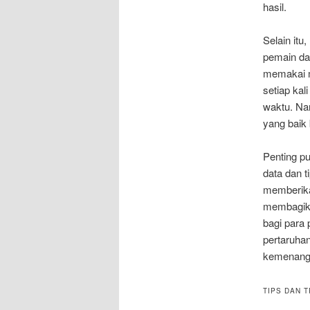
hasil.
Selain it
pemain da
memakai m
setiap kal
waktu. Na
yang baik
Penting p
data dan t
memberika
membagika
bagi para
pertaruha
kemenangan
TIPS DAN 