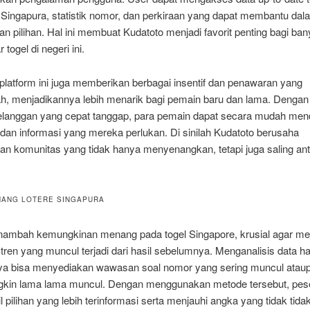
l Singapura, statistik nomor, dan perkiraan yang dapat membantu dal
n pilihan. Hal ini membuat Kudatoto menjadi favorit penting bagi ba
togel di negeri ini.
, platform ini juga memberikan berbagai insentif dan penawaran yang
, menjadikannya lebih menarik bagi pemain baru dan lama. Denga
elanggan yang cepat tanggap, para pemain dapat secara mudah me
dan informasi yang mereka perlukan. Di sinilah Kudatoto berusaha
an komunitas yang tidak hanya menyenangkan, tetapi juga saling ant
NANG LOTERE SINGAPURA
ambah kemungkinan menang pada togel Singapore, krusial agar 
tren yang muncul terjadi dari hasil sebelumnya. Menganalisis data has
a bisa menyediakan wawasan soal nomor yang sering muncul atau
kin lama lama muncul. Dengan menggunakan metode tersebut, pese
pilihan yang lebih terinformasi serta menjauhi angka yang tidak tidak