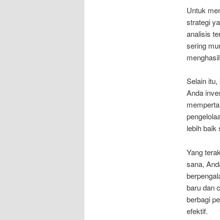
Untuk men
strategi y
analisis 
sering mu
menghasilk
Selain itu
Anda inves
mempertar
pengelola
lebih bai
Yang tera
sana, Anda
berpengal
baru dan c
berbagi p
efektif.