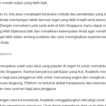
 meraih output yang lebih baik.
an ini, kita akan menjelajahi beraneka metode dan pendekatan yang b
Anda membangun taktik bermain togel yang lebih kreatif serta teren
Dengan memahami pola serta arah di lotto Singapura, kamu dapat 
ng lebih bijaksana baik dan menaikkan kesempatan Anda agar meraih 
gali lebih dalam tentang kudatoto dan cara meningkatkan experience
l Anda.
KUDATOTO
erupakan salah satu situs yang populer di negeri ini untuk memainka
lotto Singapore. Karena banyaknya partisipan yang ikut, Kudatoto m
 bagi para penggemar lotto untuk memasang angka dan mengikuti 
cara langsung. Platform ini terkenal akibat transparansi dan keaman
n rasa nyaman bagi para pengguna.
engan cara konvensional, Kudatoto menggabungkan teknologi untuk
kan pengalaman pengguna. User dapat mengakses data up-to-date t