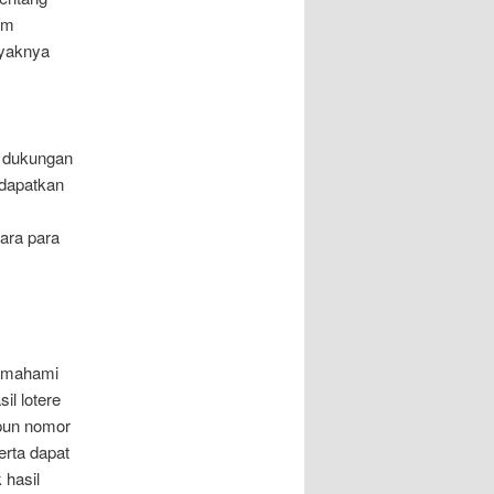
am
nyaknya
n dukungan
ndapatkan
ara para
memahami
il lotere
pun nomor
rta dapat
 hasil