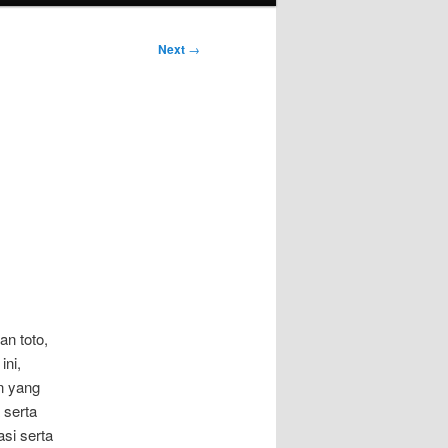
Next
→
an toto,
ini,
n yang
 serta
si serta