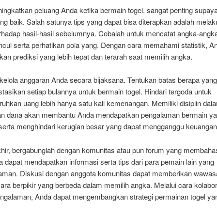
ingkatkan peluang Anda ketika bermain togel, sangat penting supaya
ang baik. Salah satunya tips yang dapat bisa diterapkan adalah mela
terhadap hasil-hasil sebelumnya. Cobalah untuk mencatat angka-angk
ncul serta perhatikan pola yang. Dengan cara memahami statistik, A
an prediksi yang lebih tepat dan terarah saat memilih angka.
, kelola anggaran Anda secara bijaksana. Tentukan batas berapa yang
tasikan setiap bulannya untuk bermain togel. Hindari tergoda untuk
uhkan uang lebih hanya satu kali kemenangan. Memiliki disiplin dal
an dana akan membantu Anda mendapatkan pengalaman bermain yan
k serta menghindari kerugian besar yang dapat mengganggu keuanga
khir, bergabunglah dengan komunitas atau pun forum yang membahas 
 dapat mendapatkan informasi serta tips dari para pemain lain yang
aman. Diskusi dengan anggota komunitas dapat memberikan wawas
ara berpikir yang berbeda dalam memilih angka. Melalui cara kolabo
engalaman, Anda dapat mengembangkan strategi permainan togel yan