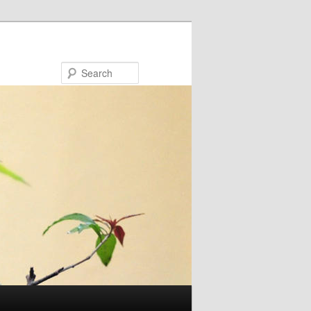
Search