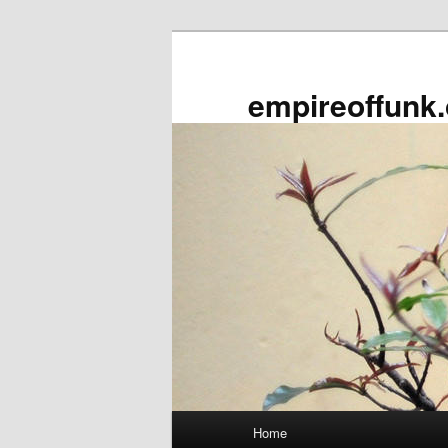
Skip
to
primary
empireoffunk
content
Main
Home
menu