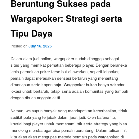
Beruntung Sukses pada
Wargapoker: Strategi serta
Tipu Daya
Posted on
July 16, 2025
Dalam alam judi online, wargapoker sudah dianggap sebagai
situs yang memikat perhatian beberapa player. Dengan beraneka
jenis permainan poker terse but ditawarkan, seperti idnpoker,
pemain dapat merasakan sensasi bertaruh yang menantang
dimanapun serta kapan saja. Wargapoker bukan hanya sekadar
lokasi untuk bertaruh, tetapi serta adalah komunitas yang tumbuh
dengan ribuan anggota aktif.
Namun, walaupun banyak yang mendapatkan keberhasilan, tidak
sedikit pula yang terjebak dalam jerat judi. Oleh karena itu,
krusial bagi player untuk memahami trik serta strategy yang bisa
menolong mereka agar bisa pemain beruntung. Dalam tulisan ini,
kita akan akan mengupas metode bermain pada wargapoker, di