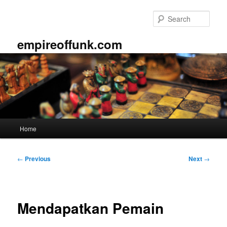
Skip
to
Sear
primary
content
empireoffunk.com
Main
Home
menu
Post
←
Previous
Next
→
navigation
Mendapatkan Pemain