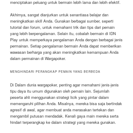
menciptakan peluang untuk bermain lebih lama dan lebih efektif.
Akhirnya, sangat dianjurkan untuk senantiasa belajar dan
meningkatkan skill Anda. Gunakan berbagai sumber, seperti
tutorial dan forum, untuk memahami trik dan tips dari pemain
yang lebih berpengalaman. Selain itu, cobalah bermain di IDN
Play untuk memperkaya pengalaman Anda dengan berbagai jenis
permainan. Setiap pengalaman bermain Anda dapat memberikan
wawasan berharga yang akan meningkatkan kemampuan Anda
dalam permainan di Wargapoker.
MENGHINDARI PERANGKAP PEMAIN YANG BERBEDA
Di Dalam dunia wargapoker, penting agar memahami jenis-jenis
tipu daya itu umum digunakan oleh pemain lain. Sejumlah
peserta ahli menggunakan strategi licik yang pintar dalam
memengaruhi pilihan Anda. Misalnya, mereka bisa saja bertindak
agresif di awal, agar membuat anda merasakan tertekan dan
mengambil putusan mendadak. Kenali gaya main mereka serta
hindari terperangkap ke dalam strategi yang mereka gunakan.