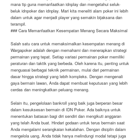
mana tip guna memanfaatkan idnplay dan mengetahui seluk-
beluk idnpoker dan idnplay. Mari kita meneliti alam poker ini lebih
dalam untuk agar menjadi player yang semakin bijaksana dan
terampil.
### Cara Memanfaatkan Kesempatan Menang Secara Maksimal
Salah satu cara untuk memaksimalkan kesempatan menang di
Wargapoker adalah dengan memahami dan menerapkan strategi
permainan yang tepat. Setiap variasi permainan poker memiliki
peraturan dan taktik yang berbeda. Oleh karena itu, penting untuk
menguasai berbagai teknik permainan, mulai dari permainan
dasar hingga strategi yang lebih kompleks. Dengan mengenali
gaya bermain lawan, Anda dapat membuat keputusan yang lebih
cerdas dan meningkatkan peluang menang.
Selain itu, pengelolaan bankroll yang baik juga berperan besar
dalam kesuksesan bermain di IDN Poker. Ada baiknya untuk
menentukan batasan bagi diri sendiri dan mengikuti anggaran
yang telah Anda buat. Hindari godaan untuk terus bermain saat
Anda mengalami serangkaian kekalahan. Dengan disiplin dalam
mengelola uang, Anda tidak hanya melindungi modal tetapi juga