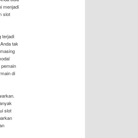
i menjadi
 slot
 terjadi
 Anda tak
-masing
modal
, pemain
main di
warkan.
banyak
i slot
uarkan
man