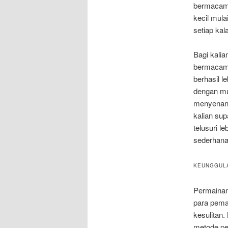
bermacam 
kecil mul
setiap kal
Bagi kalia
bermacam-
berhasil l
dengan mu
menyenang
kalian su
telusuri l
sederhan
KEUNGGULA
Permainan
para pema
kesulitan.
metode pe