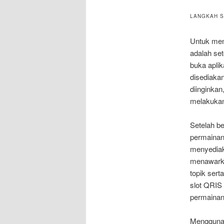
LANGKAH S
Untuk mem
adalah se
buka aplik
disediakan
diinginkan
melakukan
Setelah be
permainan 
menyediak
menawarka
topik sert
slot QRIS
permainan
Menggunak