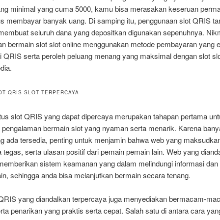
ang minimal yang cuma 5000, kamu bisa merasakan keseruan perma
us membayar banyak uang. Di samping itu, penggunaan slot QRIS ta
membuat seluruh dana yang depositkan digunakan sepenuhnya. Nik
n bermain slot slot online menggunakan metode pembayaran yang e
ri QRIS serta peroleh peluang menang yang maksimal dengan slot sl
dia.
OT QRIS SLOT TERPERCAYA
itus slot QRIS yang dapat dipercaya merupakan tahapan pertama unt
 pengalaman bermain slot yang nyaman serta menarik. Karena ban
ang ada tersedia, penting untuk menjamin bahwa web yang maksudkan
a tegas, serta ulasan positif dari pemain pemain lain. Web yang diand
memberikan sistem keamanan yang dalam melindungi informasi dan 
in, sehingga anda bisa melanjutkan bermain secara tenang.
t QRIS yang diandalkan terpercaya juga menyediakan bermacam-ma
rta penarikan yang praktis serta cepat. Salah satu di antara cara yan