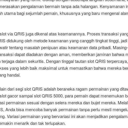
merasakan pengalaman bermain tanpa ada halangan. Kenyamanan in
bah utama bagi sejumlah pemain, khususnya yang baru mengenal alam
, slot via QRIS juga dikenal atas keamanannya. Proses transaksi yang
IS didukung oleh metode keamanan yang canggih tingkat tinggi, jadi
watir tentang masalah penipuan atau keamanan data pribadi. Masing
ransaksi dapat diadakan dengan aman, memberikan jaminan bahwa 
terjaga dalam sekuritis. Dengan tinggal tautan slot QRIS terpercaya
akses yang lebih baik maksimal untuk memastikan bahwa mereka ber
ang handal.
lain dari segi slot QRIS adalah beraneka ragam permainan yang dita
i slot gacor sampai slot QRIS 5000, para pemain dapat menemukan 
iasi permainan sesuai dengan selera mereka dan bujet mereka. Melalu
IS, Anda bisa mencoba banyak permainan tanpa perlu mesti mengel
ng. Variasi permainan yang bervariasi ini akan menjadikan pengala
emakin menarik dan tak terlupakan.