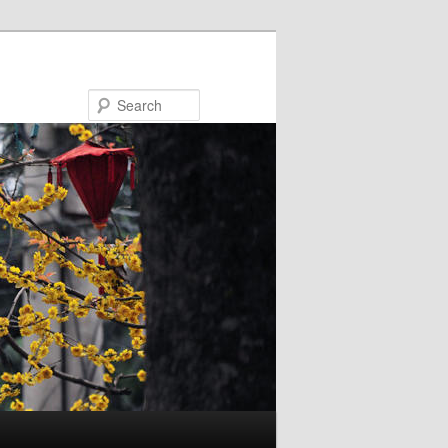
Search