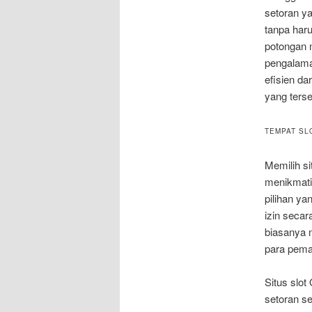
setoran y
tanpa har
potongan 
pengalama
efisien da
yang terse
TEMPAT SL
Memilih s
menikmati
pilihan y
izin secar
biasanya 
para pema
Situs slo
setoran se