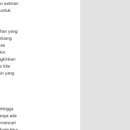
n setoran
 untuk
ihan yang
eluang
ses
kin
ngkinkan
 kita
ain yang
ehingga
tanpa ada
 mencari
Anda bisa