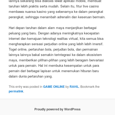
lainnya sekarang bisa diakses lewat aplikasi mobile, membuat
taruhan lebih praktis serta mudah. Selain itu, fitur live casino
membawa nuansa kasino yang sebenarnya ke dalam perangkat
perangkat, sehingga menambah adrenalin dan keseruan bermain.
Hari depan taruhan dalam alam maya menjanjikan berbagai
peluang yang baru. Dengan adanya meningkatnya kecepatan
internet dan kemajuan teknologi realitas virtual, kita semua bisa
mengharapkan sensasi perjudian online yang lebih lebih imersif.
Togel online, pertaruhan bola, perjudian bola, dan permainan
lainnya lainnya bakal semakin terintegrasi ke dalam ekosistem
maya, memberikan pilihan-pilihan yang lebih beragam bervariasi
untuk para pemain. Hal ini membuka kesempatan untuk para
pemain dari berbagai lapisan untuk menemukan hiburan baru
dalam dunia pertaruhan yang.
This entry was posted in
GAME ONLINE
by
RAf4L
. Bookmark the
permalink
.
Proudly powered by WordPress