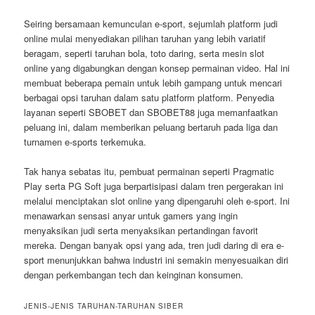
Seiring bersamaan kemunculan e-sport, sejumlah platform judi
online mulai menyediakan pilihan taruhan yang lebih variatif
beragam, seperti taruhan bola, toto daring, serta mesin slot
online yang digabungkan dengan konsep permainan video. Hal ini
membuat beberapa pemain untuk lebih gampang untuk mencari
berbagai opsi taruhan dalam satu platform platform. Penyedia
layanan seperti SBOBET dan SBOBET88 juga memanfaatkan
peluang ini, dalam memberikan peluang bertaruh pada liga dan
turnamen e-sports terkemuka.
Tak hanya sebatas itu, pembuat permainan seperti Pragmatic
Play serta PG Soft juga berpartisipasi dalam tren pergerakan ini
melalui menciptakan slot online yang dipengaruhi oleh e-sport. Ini
menawarkan sensasi anyar untuk gamers yang ingin
menyaksikan judi serta menyaksikan pertandingan favorit
mereka. Dengan banyak opsi yang ada, tren judi daring di era e-
sport menunjukkan bahwa industri ini semakin menyesuaikan diri
dengan perkembangan tech dan keinginan konsumen.
JENIS-JENIS TARUHAN-TARUHAN SIBER