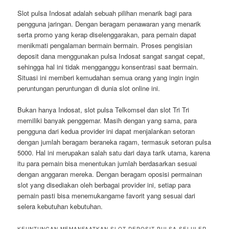
Slot pulsa Indosat adalah sebuah pilihan menarik bagi para
pengguna jaringan. Dengan beragam penawaran yang menarik
serta promo yang kerap diselenggarakan, para pemain dapat
menikmati pengalaman bermain bermain. Proses pengisian
deposit dana menggunakan pulsa Indosat sangat sangat cepat,
sehingga hal ini tidak mengganggu konsentrasi saat bermain.
Situasi ini memberi kemudahan semua orang yang ingin ingin
peruntungan peruntungan di dunia slot online ini.
Bukan hanya Indosat, slot pulsa Telkomsel dan slot Tri Tri
memiliki banyak penggemar. Masih dengan yang sama, para
pengguna dari kedua provider ini dapat menjalankan setoran
dengan jumlah beragam beraneka ragam, termasuk setoran pulsa
5000. Hal ini merupakan salah satu dari daya tarik utama, karena
itu para pemain bisa menentukan jumlah berdasarkan sesuai
dengan anggaran mereka. Dengan beragam oposisi permainan
slot yang disediakan oleh berbagai provider ini, setiap para
pemain pasti bisa menemukangame favorit yang sesuai dari
selera kebutuhan kebutuhan.