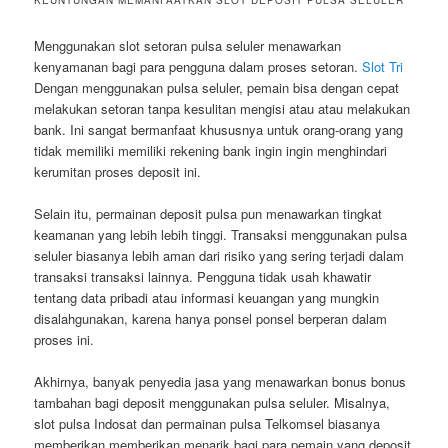
KEUNTUNGAN MEMANFAATKAN SLOT DEPOSIT PULSA SELULER
Menggunakan slot setoran pulsa seluler menawarkan
kenyamanan bagi para pengguna dalam proses setoran.
Slot Tri
Dengan menggunakan pulsa seluler, pemain bisa dengan cepat
melakukan setoran tanpa kesulitan mengisi atau atau melakukan
bank. Ini sangat bermanfaat khususnya untuk orang-orang yang
tidak memiliki memiliki rekening bank ingin ingin menghindari
kerumitan proses deposit ini.
Selain itu, permainan deposit pulsa pun menawarkan tingkat
keamanan yang lebih lebih tinggi. Transaksi menggunakan pulsa
seluler biasanya lebih aman dari risiko yang sering terjadi dalam
transaksi transaksi lainnya. Pengguna tidak usah khawatir
tentang data pribadi atau informasi keuangan yang mungkin
disalahgunakan, karena hanya ponsel ponsel berperan dalam
proses ini.
Akhirnya, banyak penyedia jasa yang menawarkan bonus bonus
tambahan bagi deposit menggunakan pulsa seluler. Misalnya,
slot pulsa Indosat dan permainan pulsa Telkomsel biasanya
memberikan memberikan menarik bagi para pemain yang deposit