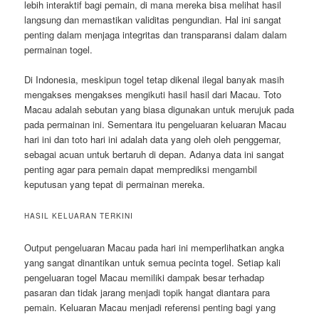
lebih interaktif bagi pemain, di mana mereka bisa melihat hasil
langsung dan memastikan validitas pengundian. Hal ini sangat
penting dalam menjaga integritas dan transparansi dalam dalam
permainan togel.
Di Indonesia, meskipun togel tetap dikenal ilegal banyak masih
mengakses mengakses mengikuti hasil hasil dari Macau. Toto
Macau adalah sebutan yang biasa digunakan untuk merujuk pada
pada permainan ini. Sementara itu pengeluaran keluaran Macau
hari ini dan toto hari ini adalah data yang oleh oleh penggemar,
sebagai acuan untuk bertaruh di depan. Adanya data ini sangat
penting agar para pemain dapat memprediksi mengambil
keputusan yang tepat di permainan mereka.
HASIL KELUARAN TERKINI
Output pengeluaran Macau pada hari ini memperlihatkan angka
yang sangat dinantikan untuk semua pecinta togel. Setiap kali
pengeluaran togel Macau memiliki dampak besar terhadap
pasaran dan tidak jarang menjadi topik hangat diantara para
pemain. Keluaran Macau menjadi referensi penting bagi yang