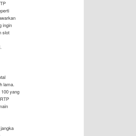
RTP
perti
nawarkan
 ingin
 slot
.
tal
h lama.
0 100 yang
. RTP
main
 jangka
u