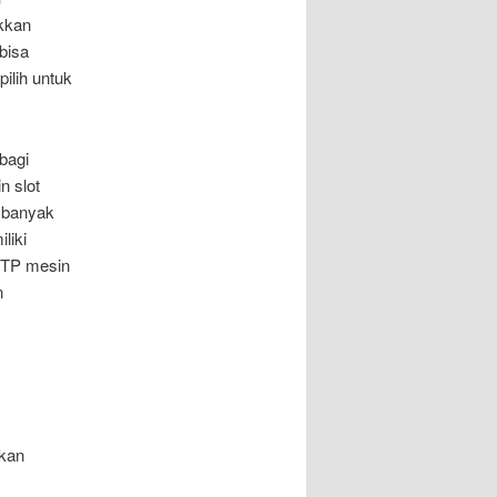
kkan
bisa
ilih untuk
 bagi
n slot
a banyak
liki
 RTP mesin
n
akan