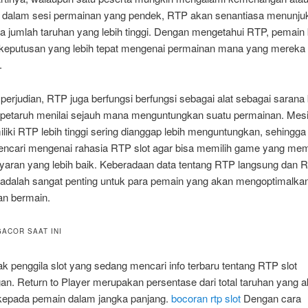
 dalam sesi permainan yang pendek, RTP akan senantiasa menunju
a jumlah taruhan yang lebih tinggi. Dengan mengetahui RTP, pemain 
eputusan yang lebih tepat mengenai permainan mana yang mereka p
.
i perjudian, RTP juga berfungsi berfungsi sebagai alat sebagai sarana
petaruh menilai sejauh mana menguntungkan suatu permainan. Mesi
iki RTP lebih tinggi sering dianggap lebih menguntungkan, sehingg
ncari mengenai rahasia RTP slot agar bisa memilih game yang memi
ayaran yang lebih baik. Keberadaan data tentang RTP langsung dan
r adalah sangat penting untuk para pemain yang akan mengoptimalka
n bermain.
GACOR SAAT INI
ak penggila slot yang sedang mencari info terbaru tentang RTP slot
n. Return to Player merupakan persentase dari total taruhan yang 
 kepada pemain dalam jangka panjang.
bocoran rtp slot
Dengan cara