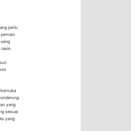
ang perlu
a pemain
 uang
 rasio
suri
ini
terkemuka
 cenderung
nan yang
ng sesuai
ntu yang