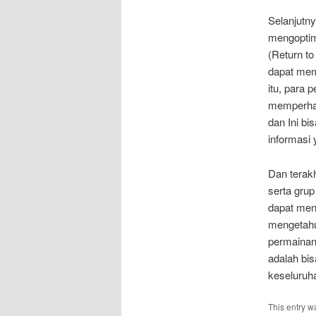
Selanjutn
mengoptima
(Return to
dapat mem
itu, para 
memperhati
dan Ini bi
informasi 
Dan terakh
serta grup
dapat meny
mengetahui
permainan 
adalah bis
keseluruh
This entry w