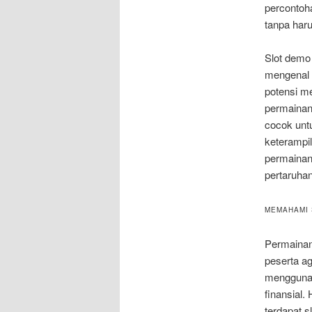
percontoha
tanpa haru
Slot demo
mengenal 
potensi me
permainan
cocok unt
keterampi
permainan 
pertaruha
MEMAHAMI 
Permainan
peserta ag
mengguna
finansial.
terdapat s