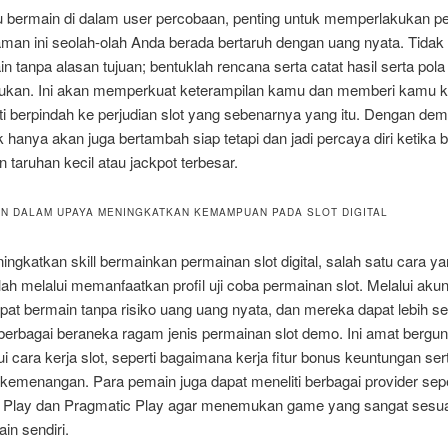
 bermain di dalam user percobaan, penting untuk memperlakukan 
aman ini seolah-olah Anda berada bertaruh dengan uang nyata. Tidak
in tanpa alasan tujuan; bentuklah rencana serta catat hasil serta pol
kan. Ini akan memperkuat keterampilan kamu dan memberi kamu 
ti berpindah ke perjudian slot yang sebenarnya yang itu. Dengan dem
 hanya akan juga bertambah siap tetapi dan jadi percaya diri ketika 
n taruhan kecil atau jackpot terbesar.
N DALAM UPAYA MENINGKATKAN KEMAMPUAN PADA SLOT DIGITAL
ngkatkan skill bermainkan permainan slot digital, salah satu cara y
alah melalui memanfaatkan profil uji coba permainan slot. Melalui akun 
pat bermain tanpa risiko uang uang nyata, dan mereka dapat lebih 
erbagai beraneka ragam jenis permainan slot demo. Ini amat bergu
 cara kerja slot, seperti bagaimana kerja fitur bonus keuntungan ser
kemenangan. Para pemain juga dapat meneliti berbagai provider sepe
 Play dan Pragmatic Play agar menemukan game yang sangat sesu
in sendiri.