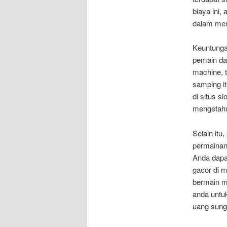
biaya ini,
dalam men
Keuntungan
pemain da
machine, t
samping i
di situs s
mengetahu
Selain it
permainan
Anda dapat
gacor di 
bermain m
anda untu
uang sung