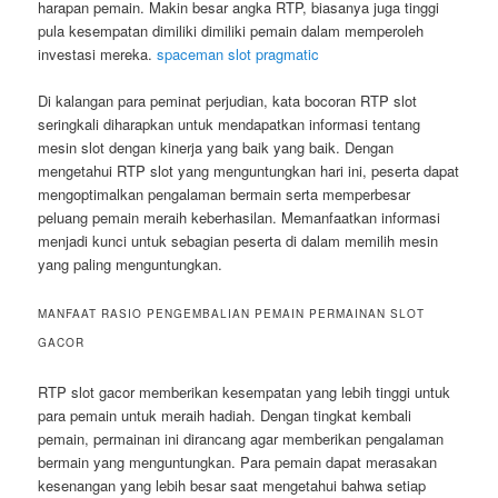
harapan pemain. Makin besar angka RTP, biasanya juga tinggi
pula kesempatan dimiliki dimiliki pemain dalam memperoleh
investasi mereka.
spaceman slot pragmatic
Di kalangan para peminat perjudian, kata bocoran RTP slot
seringkali diharapkan untuk mendapatkan informasi tentang
mesin slot dengan kinerja yang baik yang baik. Dengan
mengetahui RTP slot yang menguntungkan hari ini, peserta dapat
mengoptimalkan pengalaman bermain serta memperbesar
peluang pemain meraih keberhasilan. Memanfaatkan informasi
menjadi kunci untuk sebagian peserta di dalam memilih mesin
yang paling menguntungkan.
MANFAAT RASIO PENGEMBALIAN PEMAIN PERMAINAN SLOT
GACOR
RTP slot gacor memberikan kesempatan yang lebih tinggi untuk
para pemain untuk meraih hadiah. Dengan tingkat kembali
pemain, permainan ini dirancang agar memberikan pengalaman
bermain yang menguntungkan. Para pemain dapat merasakan
kesenangan yang lebih besar saat mengetahui bahwa setiap