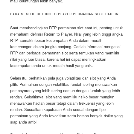
mau keuntungan lebih banyak.
CARA MEMILIH RETURN TO PLAYER PERMAINAN SLOT HARI INI
Saat membandingkan RTP permainan slot saat ini, penting untuk
memahami definisi Return to Player. Nilai yang lebih tinggi angka
RTP, semakin besar kesempatan Anda dalam meraih
kemenangan dalam jangka panjang. Carilah informasi mengenai
RTP dari berbagai permainan slot serta tentukan yang memiliki
nilai yang luar biasa, karena hal ini dapat meningkatkan
kesempatan anda untuk meraih hasil yang baik.
Selain itu, perhatikan pula juga volatilitas dari slot yang Anda
pilih. Permainan dengan volatilitas rendah sering menawarkan
pembayaran yang lebih sering namun dengan jumlah yang lebih
rendah. Sebaliknya, slot yang memiliki risiko besar mungkin
menawarkan hadiah besar tetapi dalam frekuensi yang lebih
rendah. Sesuaikan keputusan Anda sesuai dengan tipe
permainan yang Anda favoritkan serta berapa banyak risiko yang
siap anda ambil.