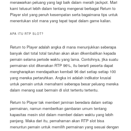
menawarkan peluang yang lagi baik dalam meraih jackpot. Mari
kami telusuri lebih dalam tentang mengenai berbagai Return to
Player slot yang penuh kesempatan serta bagaimana tips untuk
menentukan slot mana yang tepat tepat dalam game kalian.
APA ITU RTP SLOT?
Return to Player adalah angka di mana menunjukkan seberapa
banyak dari total total taruhan akan akan dikembalikan kepada
pemain selama periode waktu yang lama. Contohnya, jika suatu
permainan slot dikenakan RTP 96%, itu berarti peserta dapat
mengharapkan mendapatkan kembali 96 dari setiap setiap 100
yang mereka pertaruhkan. Angka ini adalah indikator krusial
untuk pemain untuk memahami seberapa besar peluang mereka
dalam menang saat bermain di slot tertentu tertentu.
Return to Player tak memberi jaminan beredara dalam setiap
permainan, namun memberikan gambaran umum tentang
kapasitas mesin slot dalam memberi dalam waktu yang lebih
panjang. Maka dari itu, pemahaman akan RTP slot bisa
menuntun pemain untuk memilih permainan yang sesuai dengan