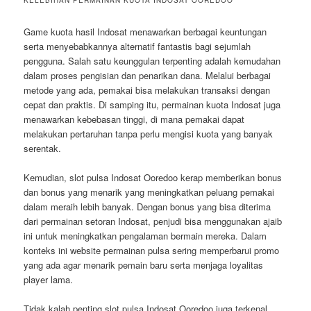
KELEBIHAN PERMAINAN KUOTA INDOSAT OOREDOO
Game kuota hasil Indosat menawarkan berbagai keuntungan
serta menyebabkannya alternatif fantastis bagi sejumlah
pengguna. Salah satu keunggulan terpenting adalah kemudahan
dalam proses pengisian dan penarikan dana. Melalui berbagai
metode yang ada, pemakai bisa melakukan transaksi dengan
cepat dan praktis. Di samping itu, permainan kuota Indosat juga
menawarkan kebebasan tinggi, di mana pemakai dapat
melakukan pertaruhan tanpa perlu mengisi kuota yang banyak
serentak.
Kemudian, slot pulsa Indosat Ooredoo kerap memberikan bonus
dan bonus yang menarik yang meningkatkan peluang pemakai
dalam meraih lebih banyak. Dengan bonus yang bisa diterima
dari permainan setoran Indosat, penjudi bisa menggunakan ajaib
ini untuk meningkatkan pengalaman bermain mereka. Dalam
konteks ini website permainan pulsa sering memperbarui promo
yang ada agar menarik pemain baru serta menjaga loyalitas
player lama.
Tidak kalah penting slot pulsa Indosat Ooredoo juga terkenal