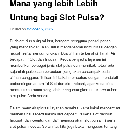
Mana yang lebih Lebih
Untung bagi Slot Pulsa?
Posted on
October 5, 2025
Di dalam dunia digital kini, beragam pengguna ponsel ponsel
yang mencari-cari jalan untuk mendapatkan komunikasi dengan
mudah serta menguntungkan. Dua pilihan terkenal di Tanah Air
terdapat Tri Slot dan Indosat. Kedua penyedia layanan ini
memberikan berbagai jenis slot pulsa dan memikat, tetapi ada
sejumlah perbedaan-perbedaan yang akan berdampak pada
pilihan pengguna. Tulisan ini bakal membahas dengan mendetail
perbandingan antara Tri Slot dan slot Indosat, agar Anda bisa
memutuskan mana yang lebih menguntungkan untuk kebutuhan
slot pulsa Anda sendiri.
Dalam meny eksplorasi layanan tersebut, kami bakal mencermati
beraneka hal seperti halnya slot deposit Tri serta slot deposit
Indosat, dan keuntungan dari menggunakan slot pulsa Tri serta
slot pulsa Indosat. Selain itu, kita juga bakal mengupas tentang