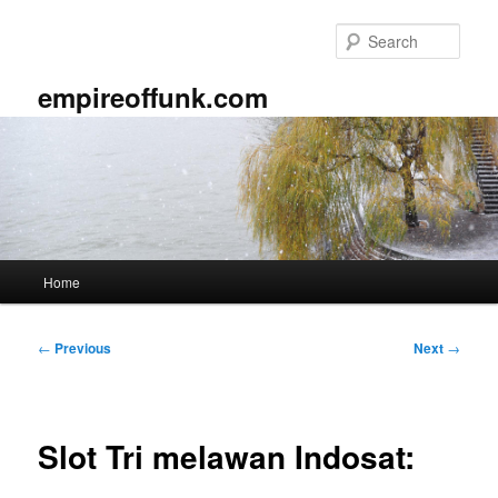
Skip
to
Sear
primary
content
empireoffunk.com
Main
Home
menu
Post
←
Previous
Next
→
navigation
Slot Tri melawan Indosat: