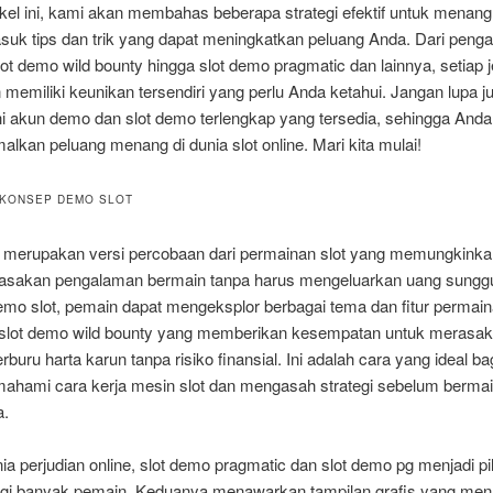
kel ini, kami akan membahas beberapa strategi efektif untuk menan
asuk tips dan trik yang dapat meningkatkan peluang Anda. Dari peng
ot demo wild bounty hingga slot demo pragmatic dan lainnya, setiap j
memiliki keunikan tersendiri yang perlu Anda ketahui. Jangan lupa j
hi akun demo dan slot demo terlengkap yang tersedia, sehingga Anda
kan peluang menang di dunia slot online. Mari kita mulai!
KONSEP DEMO SLOT
 merupakan versi percobaan dari permainan slot yang memungkink
asakan pengalaman bermain tanpa harus mengeluarkan uang sungg
mo slot, pemain dapat mengeksplor berbagai tema dan fitur permain
slot demo wild bounty yang memberikan kesempatan untuk merasa
rburu harta karun tanpa risiko finansial. Ini adalah cara yang ideal b
ahami cara kerja mesin slot dan mengasah strategi sebelum berma
a.
a perjudian online, slot demo pragmatic dan slot demo pg menjadi pi
agi banyak pemain. Keduanya menawarkan tampilan grafis yang men