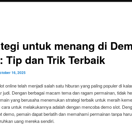
ategi untuk menang di De
: Tip dan Trik Terbaik
ctober 16, 2025
ot online telah menjadi salah satu hiburan yang paling populer di kal
 judi. Dengan berbagai macam tema dan ragam permainan, tidak her
main yang berusaha menemukan strategi terbaik untuk meraih kem
u cara untuk melakukannya adalah dengan mencoba demo slot. Den
ot demo, pemain dapat berlatih dan memahami permainan tanpa haru
uhkan uang mereka sendiri.