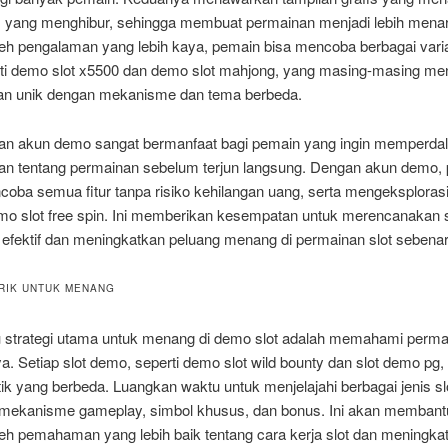
us yang menghibur, sehingga membuat permainan menjadi lebih mena
h pengalaman yang lebih kaya, pemain bisa mencoba berbagai vari
erti demo slot x5500 dan demo slot mahjong, yang masing-masing m
n unik dengan mekanisme dan tema berbeda.
n akun demo sangat bermanfaat bagi pemain yang ingin memperda
 tentang permainan sebelum terjun langsung. Dengan akun demo,
oba semua fitur tanpa risiko kehilangan uang, serta mengeksplorasi
emo slot free spin. Ini memberikan kesempatan untuk merencanakan s
 efektif dan meningkatkan peluang menang di permainan slot sebena
TRIK UNTUK MENANG
u strategi utama untuk menang di demo slot adalah memahami perma
rnya. Setiap slot demo, seperti demo slot wild bounty dan slot demo pg,
tik yang berbeda. Luangkan waktu untuk menjelajahi berbagai jenis s
mekanisme gameplay, simbol khusus, dan bonus. Ini akan memban
h pemahaman yang lebih baik tentang cara kerja slot dan meningka