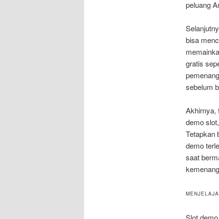
peluang A
Selanjutn
bisa menco
memainkan
gratis se
pemenang.
sebelum b
Akhirnya, 
demo slot,
Tetapkan 
demo terl
saat berm
kemenanga
MENJELAJA
Slot demo 