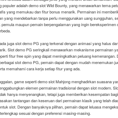
ng populer adalah demo slot Wild Bounty, yang menawarkan tema pet
afis yang memukau dan fitur bonus menarik. Permainan ini memberi
n yang mendebarkan tanpa perlu menggunakan uang sungguhan, s
uk pemula maupun pemain berpengalaman yang ingin bereksperimen
erbeda.
, ada juga slot demo PG yang terkenal dengan animasi yang halus dan
rik. Slot demo PG seringkali menawarkan mekanisme permainan y
seperti fitur free spin yang dapat meningkatkan peluang kemenangan.
erbagai slot demo PG, pemain dapat dengan mudah menemukan judu
ta memahami cara kerja setiap fitur yang ada.
inggalan, game seperti demo slot Mahjong menghadirkan suasana ya
nggabungkan elemen permainan tradisional dengan slot modern. Sl
idak hanya menyenangkan, tetapi juga memberikan kesempatan bag
asakan tantangan dan keseruan dari permainan klasik yang telah dia
entuk slot. Dengan banyaknya pilihan, pemain dapat leluasa mengeks
 terlengkap sesuai dengan preferensi masing-masing.