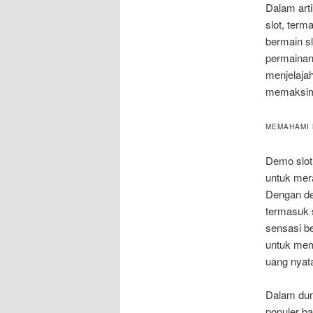
Dalam arti
slot, term
bermain sl
permainan 
menjelaja
memaksimal
MEMAHAMI 
Demo slot
untuk mer
Dengan de
termasuk 
sensasi be
untuk mem
uang nyat
Dalam duni
populer b