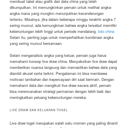
membuat tabel atau grafik dari data china yang telah
dikumpulkan. Ini memungkinkan pemain untuk melihat angka-
angka mana yang mungkin menunjukkan kecenderungan
tertentu. Misalnya, jika dalam beberapa minggu terakhir angka 7
sering muncul, ada kemungkinan bahwa angka tersebut memiliki
keberuntungan lebih tinggi untuk periode mendatang.
toto china
Selain itu, penting juga untuk memperhatikan kombinasi angka
yang sering muncul bersamaan.
Selain menganalisis angka yang keluar, pemain juga harus
memahami konsep live draw china. Menyaksikan live draw dapat
memberikan nuansa langsung dan memastikan bahwa data yang
diambil akurat serta terkini. Pengalaman ini bisa membawa
motivasi tambahan dan kepercayaan diri saat bermain. Dengan
memahami data dan mengikuti live draw secara aktif, pemain
bisa merencanakan strategi permainan dengan lebih baik dan
meningkatkan peluang keberuntungan mereka.
LIVE DRAW DAN KELUARAN TOGEL
Live draw togel merupakan salah satu momen yang paling dinanti