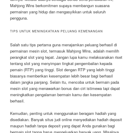
Mahjong Wins berkomitmen supaya membangun suasana
permainan yang hidup dan mengasyikkan untuk seluruh
pengguna.
TIPS UNTUK MENINGKATKAN PELUANG KEMENANGAN
Salah satu tips pertama guna menajamkan peluang berhasil di
permainan mesin slot, termasuk Mahjong Wins, adalah memilih
perangkat slot yang tepat. Jangan lupa kamu melaksanakan riset
tentang slot yang menyimpan tingkat pengembalian kepada
pemain (RTP) yang tinggi. Slot dengan RTP yang lebih tinggi
biasanya memberikan kesempatan lebih besar bagi berhasil
dalam jangka panjang. Selain itu, mencoba untuk bermain pada
mesin slot yang menawarkan bonus dan ciri istimewa tapi dapat
meningkatkan pengalaman bermain kamu dan kesempatan
berhasil.
Kemudian, penting untuk menggunakan beragam hadiah yang
disediakan. Banyak situs judi online menyediakan hadiah deposit
maupun hadiah tanpa deposit yang dapat Anda gunakan bagi
bermain slot tanpa harus mengeluarkan banyak uang. Misalnya,