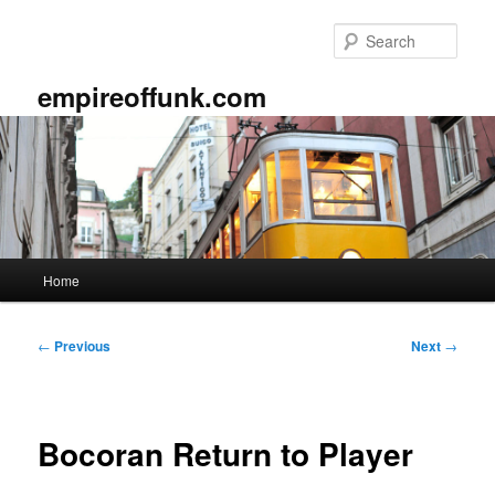
Skip
to
Sear
primary
content
empireoffunk.com
Main
Home
menu
Post
←
Previous
Next
→
navigation
Bocoran Return to Player