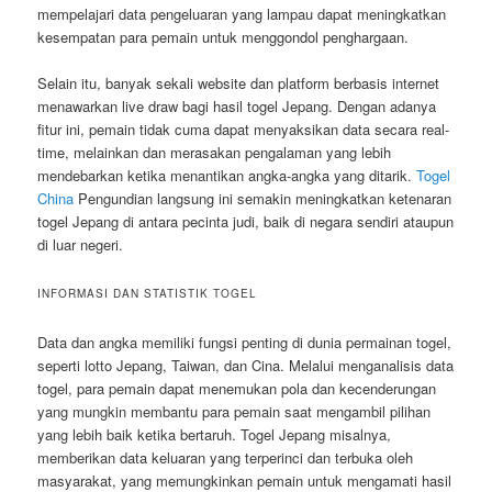
mempelajari data pengeluaran yang lampau dapat meningkatkan
kesempatan para pemain untuk menggondol penghargaan.
Selain itu, banyak sekali website dan platform berbasis internet
menawarkan live draw bagi hasil togel Jepang. Dengan adanya
fitur ini, pemain tidak cuma dapat menyaksikan data secara real-
time, melainkan dan merasakan pengalaman yang lebih
mendebarkan ketika menantikan angka-angka yang ditarik.
Togel
China
Pengundian langsung ini semakin meningkatkan ketenaran
togel Jepang di antara pecinta judi, baik di negara sendiri ataupun
di luar negeri.
INFORMASI DAN STATISTIK TOGEL
Data dan angka memiliki fungsi penting di dunia permainan togel,
seperti lotto Jepang, Taiwan, dan Cina. Melalui menganalisis data
togel, para pemain dapat menemukan pola dan kecenderungan
yang mungkin membantu para pemain saat mengambil pilihan
yang lebih baik ketika bertaruh. Togel Jepang misalnya,
memberikan data keluaran yang terperinci dan terbuka oleh
masyarakat, yang memungkinkan pemain untuk mengamati hasil