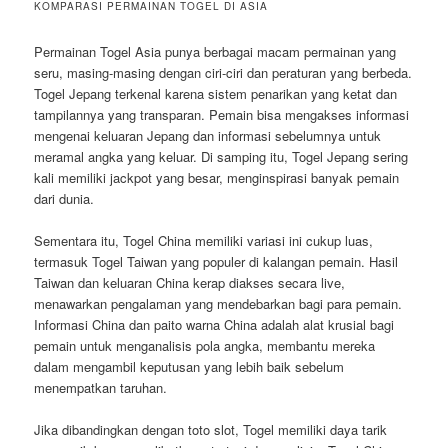
KOMPARASI PERMAINAN TOGEL DI ASIA
Permainan Togel Asia punya berbagai macam permainan yang
seru, masing-masing dengan ciri-ciri dan peraturan yang berbeda.
Togel Jepang terkenal karena sistem penarikan yang ketat dan
tampilannya yang transparan. Pemain bisa mengakses informasi
mengenai keluaran Jepang dan informasi sebelumnya untuk
meramal angka yang keluar. Di samping itu, Togel Jepang sering
kali memiliki jackpot yang besar, menginspirasi banyak pemain
dari dunia.
Sementara itu, Togel China memiliki variasi ini cukup luas,
termasuk Togel Taiwan yang populer di kalangan pemain. Hasil
Taiwan dan keluaran China kerap diakses secara live,
menawarkan pengalaman yang mendebarkan bagi para pemain.
Informasi China dan paito warna China adalah alat krusial bagi
pemain untuk menganalisis pola angka, membantu mereka
dalam mengambil keputusan yang lebih baik sebelum
menempatkan taruhan.
Jika dibandingkan dengan toto slot, Togel memiliki daya tarik