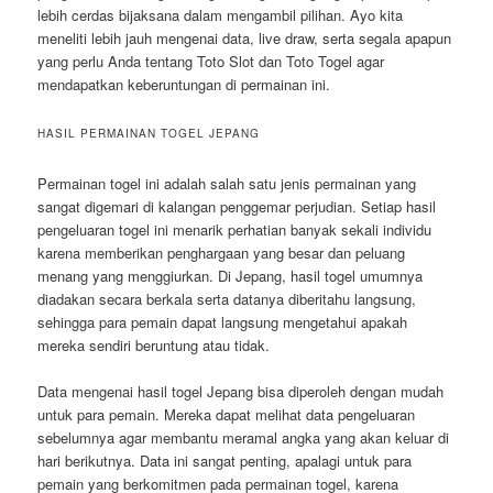
lebih cerdas bijaksana dalam mengambil pilihan. Ayo kita
meneliti lebih jauh mengenai data, live draw, serta segala apapun
yang perlu Anda tentang Toto Slot dan Toto Togel agar
mendapatkan keberuntungan di permainan ini.
HASIL PERMAINAN TOGEL JEPANG
Permainan togel ini adalah salah satu jenis permainan yang
sangat digemari di kalangan penggemar perjudian. Setiap hasil
pengeluaran togel ini menarik perhatian banyak sekali individu
karena memberikan penghargaan yang besar dan peluang
menang yang menggiurkan. Di Jepang, hasil togel umumnya
diadakan secara berkala serta datanya diberitahu langsung,
sehingga para pemain dapat langsung mengetahui apakah
mereka sendiri beruntung atau tidak.
Data mengenai hasil togel Jepang bisa diperoleh dengan mudah
untuk para pemain. Mereka dapat melihat data pengeluaran
sebelumnya agar membantu meramal angka yang akan keluar di
hari berikutnya. Data ini sangat penting, apalagi untuk para
pemain yang berkomitmen pada permainan togel, karena