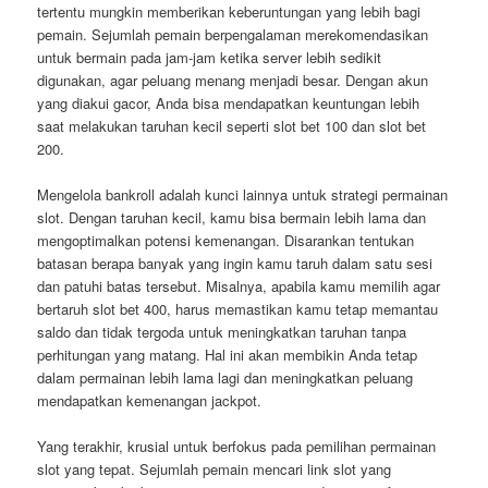
tertentu mungkin memberikan keberuntungan yang lebih bagi
pemain. Sejumlah pemain berpengalaman merekomendasikan
untuk bermain pada jam-jam ketika server lebih sedikit
digunakan, agar peluang menang menjadi besar. Dengan akun
yang diakui gacor, Anda bisa mendapatkan keuntungan lebih
saat melakukan taruhan kecil seperti slot bet 100 dan slot bet
200.
Mengelola bankroll adalah kunci lainnya untuk strategi permainan
slot. Dengan taruhan kecil, kamu bisa bermain lebih lama dan
mengoptimalkan potensi kemenangan. Disarankan tentukan
batasan berapa banyak yang ingin kamu taruh dalam satu sesi
dan patuhi batas tersebut. Misalnya, apabila kamu memilih agar
bertaruh slot bet 400, harus memastikan kamu tetap memantau
saldo dan tidak tergoda untuk meningkatkan taruhan tanpa
perhitungan yang matang. Hal ini akan membikin Anda tetap
dalam permainan lebih lama lagi dan meningkatkan peluang
mendapatkan kemenangan jackpot.
Yang terakhir, krusial untuk berfokus pada pemilihan permainan
slot yang tepat. Sejumlah pemain mencari link slot yang