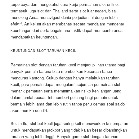
terpercaya dan mengetahui cara kerja permainan slot online,
termasuk juga slot dari Thailand serta slot luar negeri, bisa
menolong Anda menavigasi dunia perjudian ini dengan lebih
efektif. Artikel ini akan membahas secara mendalam mengenai
keuntungan dari serta bagaimana taktik dapat membantu anda
mendapatkan keuntungan.
KEUNTUNGAN SLOT TARUHAN KECIL
Permainan slot dengan taruhan kecil menjadi pilihan utama bagi
banyak pemain karena bisa memberikan keseruan tanpa
menguras kantong. Cukup dengan hanya melakukan taruhan
kecil, para pemain dapat mengalami sejumlah permainan slot
menarik perhatian serta meminimalkan risiko kehilangan uang
dalam jumlah besar. Ini memberi peluang bagi pemain untuk
bermain lebih lama dan lebih rutin tanpa perlu cemas soal saldo
akun mereka sendiri.
Selain itu, slot bet kecil juga sering kali menawarkan kesempatan
untuk mendapatkan jackpot yang tidak kalah besar dibandingkan
taruhan yang lebih tinggi. Banyak game slot dengan taruhan