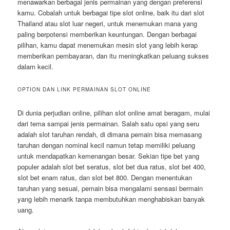
menawarkan berbagai jenis permainan yang dengan preferensi
kamu. Cobalah untuk berbagai tipe slot online, baik itu dari slot
Thailand atau slot luar negeri, untuk menemukan mana yang
paling berpotensi memberikan keuntungan. Dengan berbagai
pilihan, kamu dapat menemukan mesin slot yang lebih kerap
memberikan pembayaran, dan itu meningkatkan peluang sukses
dalam kecil.
OPTION DAN LINK PERMAINAN SLOT ONLINE
Di dunia perjudian online, pilihan slot online amat beragam, mulai
dari tema sampai jenis permainan. Salah satu opsi yang seru
adalah slot taruhan rendah, di dimana pemain bisa memasang
taruhan dengan nominal kecil namun tetap memiliki peluang
untuk mendapatkan kemenangan besar. Sekian tipe bet yang
populer adalah slot bet seratus, slot bet dua ratus, slot bet 400,
slot bet enam ratus, dan slot bet 800. Dengan menentukan
taruhan yang sesuai, pemain bisa mengalami sensasi bermain
yang lebih menarik tanpa membutuhkan menghabiskan banyak
uang.