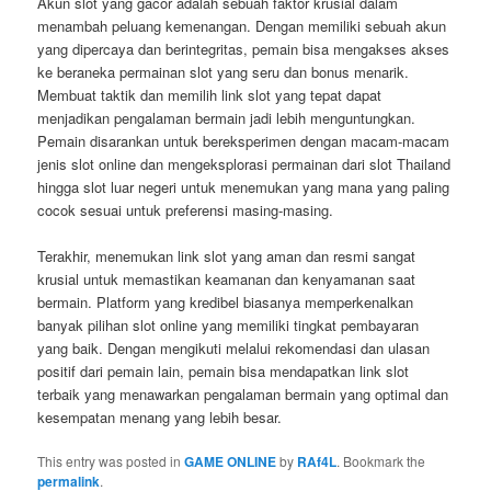
Akun slot yang gacor adalah sebuah faktor krusial dalam
menambah peluang kemenangan. Dengan memiliki sebuah akun
yang dipercaya dan berintegritas, pemain bisa mengakses akses
ke beraneka permainan slot yang seru dan bonus menarik.
Membuat taktik dan memilih link slot yang tepat dapat
menjadikan pengalaman bermain jadi lebih menguntungkan.
Pemain disarankan untuk bereksperimen dengan macam-macam
jenis slot online dan mengeksplorasi permainan dari slot Thailand
hingga slot luar negeri untuk menemukan yang mana yang paling
cocok sesuai untuk preferensi masing-masing.
Terakhir, menemukan link slot yang aman dan resmi sangat
krusial untuk memastikan keamanan dan kenyamanan saat
bermain. Platform yang kredibel biasanya memperkenalkan
banyak pilihan slot online yang memiliki tingkat pembayaran
yang baik. Dengan mengikuti melalui rekomendasi dan ulasan
positif dari pemain lain, pemain bisa mendapatkan link slot
terbaik yang menawarkan pengalaman bermain yang optimal dan
kesempatan menang yang lebih besar.
This entry was posted in
GAME ONLINE
by
RAf4L
. Bookmark the
permalink
.