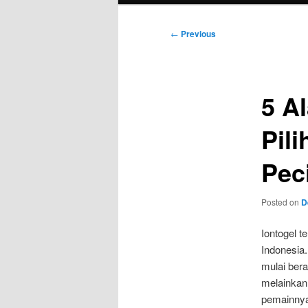
Post
←
Previous
navigation
5 A
Pil
Pec
Posted on
D
Iontogel t
Indonesia
mulai bera
melainkan
pemainny