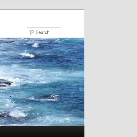
Search