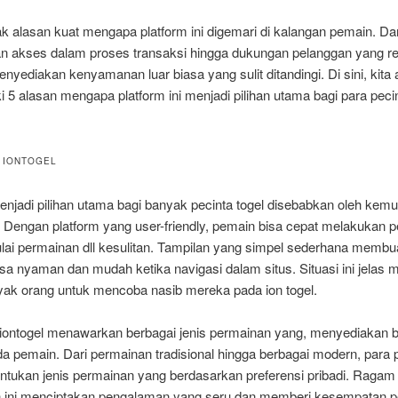
 alasan kuat mengapa platform ini digemari di kalangan pemain. Dar
 akses dalam proses transaksi hingga dukungan pelanggan yang re
enyediakan kenyamanan luar biasa yang sulit ditandingi. Di sini, kita
i 5 alasan mengapa platform ini menjadi pilihan utama bagi para pecin
 IONTOGEL
enjadi pilihan utama bagi banyak pecinta togel disebabkan oleh kem
 Dengan platform yang user-friendly, pemain bisa cepat melakukan p
ai permainan dll kesulitan. Tampilan yang simpel sederhana membu
a nyaman dan mudah ketika navigasi dalam situs. Situasi ini jelas 
yak orang untuk mencoba nasib mereka pada ion togel.
u, iontogel menawarkan berbagai jenis permainan yang, menyediakan 
da pemain. Dari permainan tradisional hingga berbagai modern, para
ntukan jenis permainan yang berdasarkan preferensi pribadi. Ragam
 ini menciptakan pengalaman yang seru dan memberi kesempatan 