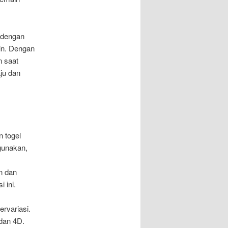
i dengan
in. Dengan
n saat
ju dan
 togel
gunakan,
n dan
 ini.
rvariasi.
 dan 4D.