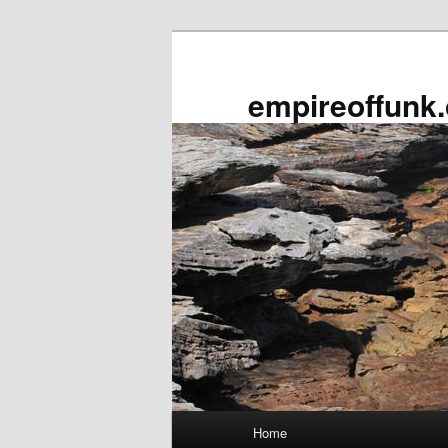
Skip
to
primary
empireoffunk
content
Main
Home
menu