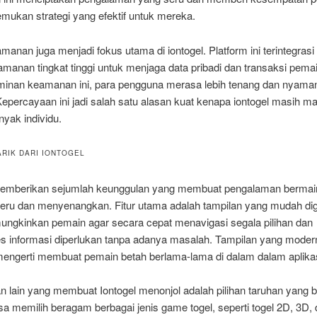
mukan strategi yang efektif untuk mereka.
anan juga menjadi fokus utama di iontogel. Platform ini terintegras
manan tingkat tinggi untuk menjaga data pribadi dan transaksi pema
minan keamanan ini, para pengguna merasa lebih tenang dan nyama
epercayaan ini jadi salah satu alasan kuat kenapa iontogel masih ma
nyak individu.
ARIK DARI IONTOGEL
memberikan sejumlah keunggulan yang membuat pengalaman bermain
eru dan menyenangkan. Fitur utama adalah tampilan yang mudah di
ngkinkan pemain agar secara cepat menavigasi segala pilihan dan
 informasi diperlukan tanpa adanya masalah. Tampilan yang moder
engerti membuat pemain betah berlama-lama di dalam dalam aplikasi
 lain yang membuat Iontogel menonjol adalah pilihan taruhan yang be
a memilih beragam berbagai jenis game togel, seperti togel 2D, 3D,