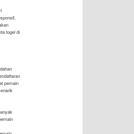
i
sponsif,
 akan
ta togel di
udahan
endaftaran
at pemain
menarik
banyak
 pemain
pemain