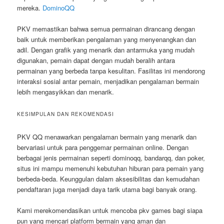
mereka.
DominoQQ
PKV memastikan bahwa semua permainan dirancang dengan
baik untuk memberikan pengalaman yang menyenangkan dan
adil. Dengan grafik yang menarik dan antarmuka yang mudah
digunakan, pemain dapat dengan mudah beralih antara
permainan yang berbeda tanpa kesulitan. Fasilitas ini mendorong
interaksi sosial antar pemain, menjadikan pengalaman bermain
lebih mengasyikkan dan menarik.
KESIMPULAN DAN REKOMENDASI
PKV QQ menawarkan pengalaman bermain yang menarik dan
bervariasi untuk para penggemar permainan online. Dengan
berbagai jenis permainan seperti dominoqq, bandarqq, dan poker,
situs ini mampu memenuhi kebutuhan hiburan para pemain yang
berbeda-beda. Keunggulan dalam aksesibilitas dan kemudahan
pendaftaran juga menjadi daya tarik utama bagi banyak orang.
Kami merekomendasikan untuk mencoba pkv games bagi siapa
pun yang mencari platform bermain yang aman dan