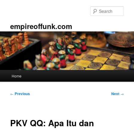
Skip
to
Sear
primary
content
empireoffunk.com
Main
Home
menu
Post
←
Previous
Next
→
navigation
PKV QQ: Apa Itu dan