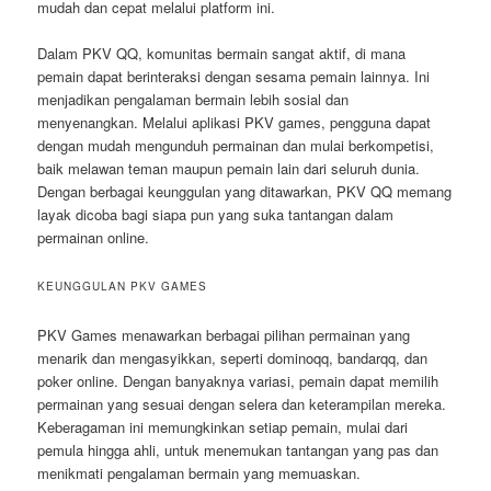
mudah dan cepat melalui platform ini.
Dalam PKV QQ, komunitas bermain sangat aktif, di mana
pemain dapat berinteraksi dengan sesama pemain lainnya. Ini
menjadikan pengalaman bermain lebih sosial dan
menyenangkan. Melalui aplikasi PKV games, pengguna dapat
dengan mudah mengunduh permainan dan mulai berkompetisi,
baik melawan teman maupun pemain lain dari seluruh dunia.
Dengan berbagai keunggulan yang ditawarkan, PKV QQ memang
layak dicoba bagi siapa pun yang suka tantangan dalam
permainan online.
KEUNGGULAN PKV GAMES
PKV Games menawarkan berbagai pilihan permainan yang
menarik dan mengasyikkan, seperti dominoqq, bandarqq, dan
poker online. Dengan banyaknya variasi, pemain dapat memilih
permainan yang sesuai dengan selera dan keterampilan mereka.
Keberagaman ini memungkinkan setiap pemain, mulai dari
pemula hingga ahli, untuk menemukan tantangan yang pas dan
menikmati pengalaman bermain yang memuaskan.