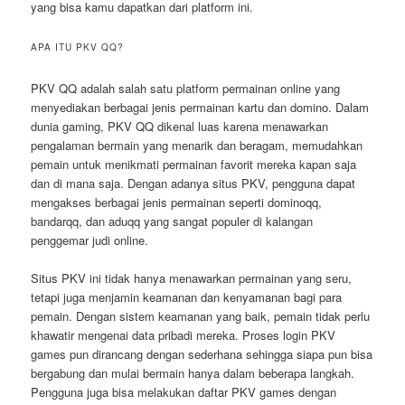
yang bisa kamu dapatkan dari platform ini.
APA ITU PKV QQ?
PKV QQ adalah salah satu platform permainan online yang
menyediakan berbagai jenis permainan kartu dan domino. Dalam
dunia gaming, PKV QQ dikenal luas karena menawarkan
pengalaman bermain yang menarik dan beragam, memudahkan
pemain untuk menikmati permainan favorit mereka kapan saja
dan di mana saja. Dengan adanya situs PKV, pengguna dapat
mengakses berbagai jenis permainan seperti dominoqq,
bandarqq, dan aduqq yang sangat populer di kalangan
penggemar judi online.
Situs PKV ini tidak hanya menawarkan permainan yang seru,
tetapi juga menjamin keamanan dan kenyamanan bagi para
pemain. Dengan sistem keamanan yang baik, pemain tidak perlu
khawatir mengenai data pribadi mereka. Proses login PKV
games pun dirancang dengan sederhana sehingga siapa pun bisa
bergabung dan mulai bermain hanya dalam beberapa langkah.
Pengguna juga bisa melakukan daftar PKV games dengan