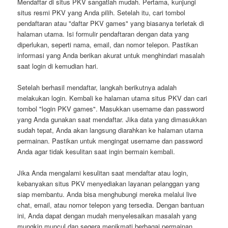
Mendaftar di situs PKV sangatlah mudah. Pertama, kunjungi
situs resmi PKV yang Anda pilih. Setelah itu, cari tombol
pendaftaran atau "daftar PKV games" yang biasanya terletak di
halaman utama. Isi formulir pendaftaran dengan data yang
diperlukan, seperti nama, email, dan nomor telepon. Pastikan
informasi yang Anda berikan akurat untuk menghindari masalah
saat login di kemudian hari.
Setelah berhasil mendaftar, langkah berikutnya adalah
melakukan login. Kembali ke halaman utama situs PKV dan cari
tombol "login PKV games". Masukkan username dan password
yang Anda gunakan saat mendaftar. Jika data yang dimasukkan
sudah tepat, Anda akan langsung diarahkan ke halaman utama
permainan. Pastikan untuk mengingat username dan password
Anda agar tidak kesulitan saat ingin bermain kembali.
Jika Anda mengalami kesulitan saat mendaftar atau login,
kebanyakan situs PKV menyediakan layanan pelanggan yang
siap membantu. Anda bisa menghubungi mereka melalui live
chat, email, atau nomor telepon yang tersedia. Dengan bantuan
ini, Anda dapat dengan mudah menyelesaikan masalah yang
mungkin muncul dan segera menikmati berbagai permainan