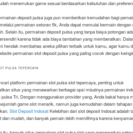
dah menemukan game sesuai berdasarkan kebutuhan dan preferen
rmainan deposit pulsa juga pun memberikan kemudahan bagi pemai
 melalui permainan setoran 5k, Anda dapat memulai bermain dengan 
. Selain itu, permainan deposit pulsa yang tanpa biaya potongan ad
tersendiri karena tidak ada biaya tambahan yang memberatkan. Dalam
kami hendak membahas aneka pilihan terbaik untuk kamu, agar kamu 
bsite permainan slot deposit pulsa yang paling cocok dengan keing
LOT PULSA TEPERCAYA
cari platform permainan slot pulsa slot tepercaya, penting untuk
ikan situs yang menawarkan berbagai opsi misalnya permainan ind
 pulsa Tri. Dengan menggunakan provider yang, Anda bakal hanya 
sejumlah game slot menarik, namun juga kemudahan dalam tahapan 
ikan.
Slot Deposit Indosat
Kelebihan dari slot deposit Indosat adalah 
t dan mudah, dan banyak pemain lebih memilihnya karena kenyama
 itu, banyak situs permainan slot pulsa slot yang menawarkan setora