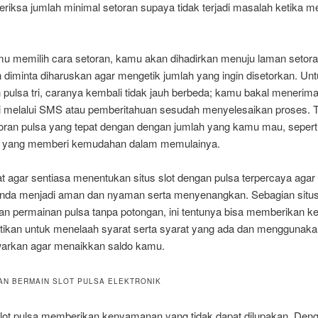
riksa jumlah minimal setoran supaya tidak terjadi masalah ketika m
u memilih cara setoran, kamu akan dihadirkan menuju laman setoran.
diminta diharuskan agar mengetik jumlah yang ingin disetorkan. Un
pulsa tri, caranya kembali tidak jauh berbeda; kamu bakal menerim
i melalui SMS atau pemberitahuan sesudah menyelesaikan proses.
toran pulsa yang tepat dengan dengan jumlah yang kamu mau, sepert
k yang memberi kemudahan dalam memulainya.
at agar sentiasa menentukan situs slot dengan pulsa terpercaya agar
nda menjadi aman dan nyaman serta menyenangkan. Sebagian situ
n permainan pulsa tanpa potongan, ini tentunya bisa memberikan k
tikan untuk menelaah syarat serta syarat yang ada dan menggunak
warkan agar menaikkan saldo kamu.
N BERMAIN SLOT PULSA ELEKTRONIK
slot pulsa memberikan kenyamanan yang tidak dapat dilupakan. Deng