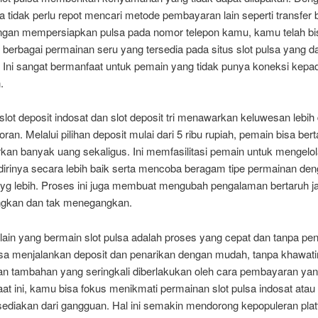
a tidak perlu repot mencari metode pembayaran lain seperti transfer 
gan mempersiapkan pulsa pada nomor telepon kamu, kamu telah bi
berbagai permainan seru yang tersedia pada situs slot pulsa yang d
 Ini sangat bermanfaat untuk pemain yang tidak punya koneksi kepa
.
, slot deposit indosat dan slot deposit tri menawarkan keluwesan lebih
oran. Melalui pilihan deposit mulai dari 5 ribu rupiah, pemain bisa ber
kan banyak uang sekaligus. Ini memfasilitasi pemain untuk mengelol
dirinya secara lebih baik serta mencoba beragam tipe permainan de
 yg lebih. Proses ini juga membuat mengubah pengalaman bertaruh j
gkan dan tak menegangkan.
lain yang bermain slot pulsa adalah proses yang cepat dan tanpa pe
sa menjalankan deposit dan penarikan dengan mudah, tanpa khawati
an tambahan yang seringkali diberlakukan oleh cara pembayaran yang
at ini, kamu bisa fokus menikmati permainan slot pulsa indosat atau 
isediakan dari gangguan. Hal ini semakin mendorong kepopuleran plat