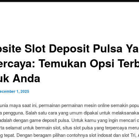
site Slot Deposit Pulsa Y
ercaya: Temukan Opsi Ter
uk Anda
ecember 1, 2025
unia maya saat ini, permainan permainan mesin online semakin popul
ra pengguna. Salah satu cara yang umum dipakai untuk melaksanak
 adalah dengan game deposit pulsa. Untuk kamu yang ingin mencari 
a selamat untuk bermain slot, situs slot pulsa yang terpercaya mer
ng tepat. Dengan beragam pilihan contohnya slot indosat dan slot Tri,