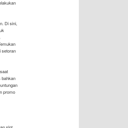
elakukan
 Di sini,
tuk
a
 Temukan
i setoran
 saat
s bahkan
euntungan
an promo
an slot