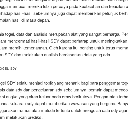
ingga membuat mereka lebih percaya pada keabsahan dan keadilan 
erhadap hasil-hasil sebelumnya juga dapat memberikan petunjuk berh
malan hasil di masa depan.
a togel, data dan analisis merupakan alat yang sangat berharga. P
lam mencermati hasil-hasil SDY dapat berharap untuk meningkatkan
lam meraih kemenangan. Oleh karena itu, penting untuk terus mem
an SDY dan melakukan analisis berdasarkan data yang ada.
TOGEL SDY
ogel SDY selalu menjadi topik yang menarik bagi para penggemar tog
sis data sdy dan pengeluaran sdy sebelumnya, pemain dapat menc
si angka yang akan keluar pada draw berikutnya. Pengamatan terha
n pada keluaran sdy dapat memberikan wawasan yang berguna. Ban
gunakan rumus atau metode tertentu untuk mengolah data sdy agar 
lam melakukan prediksi.