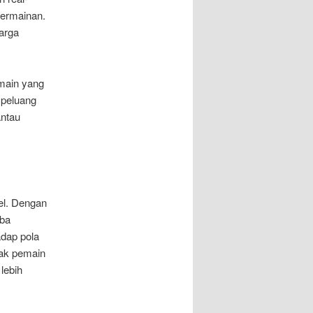
permainan.
arga
emain yang
 peluang
antau
el. Dengan
oba
dap pola
yak pemain
lebih