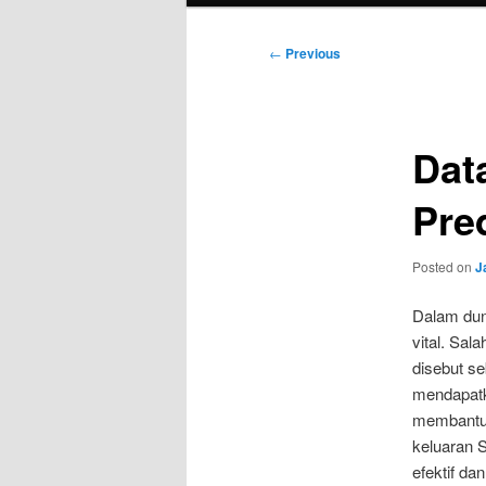
Post
←
Previous
navigation
Dat
Pre
Posted on
J
Dalam duni
vital. Sal
disebut s
mendapatka
membantu 
keluaran 
efektif d