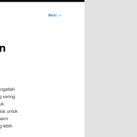
Next
→
an
angatlah
g sering
uk
sis untuk
hami
 lebih