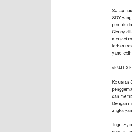
Setiap has
SDY yang 
pemain dap
Sidney dik
menjadi r
terbaru re
yang lebi
ANALISIS 
Keluaran 
penggemar
dan memba
Dengan me
angka yang
Togel Syd
secara lan