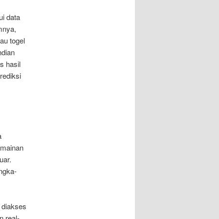
ui data
mnya,
au togel
ndian
 hasil
rediksi
a
rmainan
uar.
ngka-
 diakses
 real-