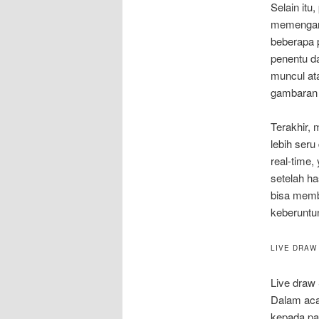
Selain itu
memengaruh
beberapa 
penentu d
muncul at
gambaran y
Terakhir,
lebih ser
real-time
setelah ha
bisa memb
keberuntu
LIVE DRAW
Live draw
Dalam aca
kepada par