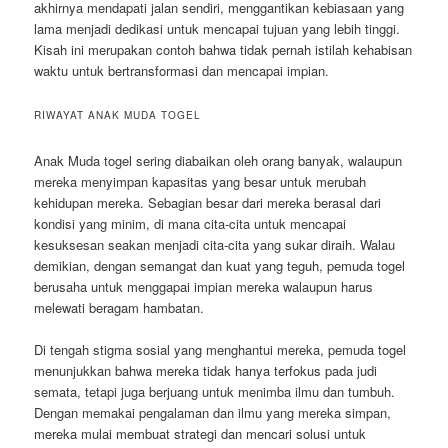
akhirnya mendapati jalan sendiri, menggantikan kebiasaan yang
lama menjadi dedikasi untuk mencapai tujuan yang lebih tinggi.
Kisah ini merupakan contoh bahwa tidak pernah istilah kehabisan
waktu untuk bertransformasi dan mencapai impian.
RIWAYAT ANAK MUDA TOGEL
Anak Muda togel sering diabaikan oleh orang banyak, walaupun
mereka menyimpan kapasitas yang besar untuk merubah
kehidupan mereka. Sebagian besar dari mereka berasal dari
kondisi yang minim, di mana cita-cita untuk mencapai
kesuksesan seakan menjadi cita-cita yang sukar diraih. Walau
demikian, dengan semangat dan kuat yang teguh, pemuda togel
berusaha untuk menggapai impian mereka walaupun harus
melewati beragam hambatan.
Di tengah stigma sosial yang menghantui mereka, pemuda togel
menunjukkan bahwa mereka tidak hanya terfokus pada judi
semata, tetapi juga berjuang untuk menimba ilmu dan tumbuh.
Dengan memakai pengalaman dan ilmu yang mereka simpan,
mereka mulai membuat strategi dan mencari solusi untuk