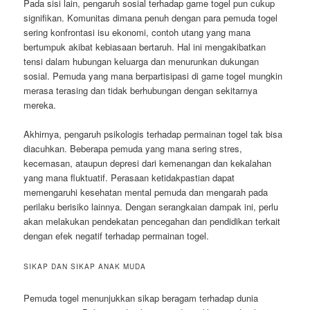
Pada sisi lain, pengaruh sosial terhadap game togel pun cukup
signifikan. Komunitas dimana penuh dengan para pemuda togel
sering konfrontasi isu ekonomi, contoh utang yang mana
bertumpuk akibat kebiasaan bertaruh. Hal ini mengakibatkan
tensi dalam hubungan keluarga dan menurunkan dukungan
sosial. Pemuda yang mana berpartisipasi di game togel mungkin
merasa terasing dan tidak berhubungan dengan sekitarnya
mereka.
Akhirnya, pengaruh psikologis terhadap permainan togel tak bisa
diacuhkan. Beberapa pemuda yang mana sering stres,
kecemasan, ataupun depresi dari kemenangan dan kekalahan
yang mana fluktuatif. Perasaan ketidakpastian dapat
memengaruhi kesehatan mental pemuda dan mengarah pada
perilaku berisiko lainnya. Dengan serangkaian dampak ini, perlu
akan melakukan pendekatan pencegahan dan pendidikan terkait
dengan efek negatif terhadap permainan togel.
SIKAP DAN SIKAP ANAK MUDA
Pemuda togel menunjukkan sikap beragam terhadap dunia