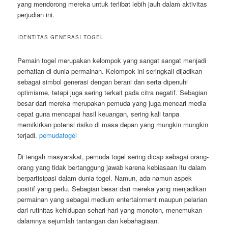
yang mendorong mereka untuk terlibat lebih jauh dalam aktivitas
perjudian ini.
IDENTITAS GENERASI TOGEL
Pemain togel merupakan kelompok yang sangat sangat menjadi
perhatian di dunia permainan. Kelompok ini seringkali dijadikan
sebagai simbol generasi dengan berani dan serta dipenuhi
optimisme, tetapi juga sering terkait pada citra negatif. Sebagian
besar dari mereka merupakan pemuda yang juga mencari media
cepat guna mencapai hasil keuangan, sering kali tanpa
memikirkan potensi risiko di masa depan yang mungkin mungkin
terjadi.
pemudatogel
Di tengah masyarakat, pemuda togel sering dicap sebagai orang-
orang yang tidak bertanggung jawab karena kebiasaan itu dalam
berpartisipasi dalam dunia togel. Namun, ada namun aspek
positif yang perlu. Sebagian besar dari mereka yang menjadikan
permainan yang sebagai medium entertainment maupun pelarian
dari rutinitas kehidupan sehari-hari yang monoton, menemukan
dalamnya sejumlah tantangan dan kebahagiaan.