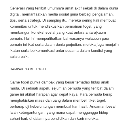
Generasi yang terlibat umumnya amat aktif sekali di dalam dunia
digital, memanfaatkan media sosial guna berbagi pengalaman,
tips, serta strategi. Di samping itu, mereka sering kali membuat
komunitas untuk mendiskusikan permainan togel, yang
membangun koneksi sosial yang kuat antara antara|kaum
pemain. Hal ini memperlihatkan bahwasanya walaupun para
pemain ini ikut serta dalam dunia perjudian, mereka juga menjalin
ikatan serta berkomunikasi antar sesama dalam kondisi yang
selalu baik.
DAMPAK GAME TOGEL
Game togel punya dampak yang besar terhadap hidup anak
muda. Di sebuah aspek, sejumlah pemuda yang terlibat dalam
game ini akibat harapan agar cepat kaya. Para pemuda kerap
menghabiskan masa dan uang dalam membeli tiket togel,
berharap uji keberuntungan membuahkan hasil. Ancaman besar
ialah ketergantungan, yang mana dapat mengganggu hidup
sehari-hari, di dalamnya pendidikan dan karir mereka.