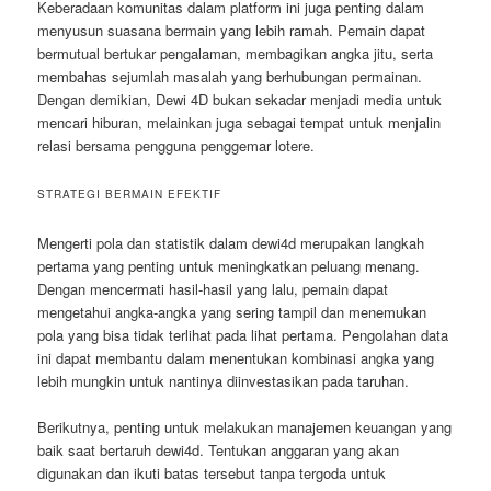
Keberadaan komunitas dalam platform ini juga penting dalam
menyusun suasana bermain yang lebih ramah. Pemain dapat
bermutual bertukar pengalaman, membagikan angka jitu, serta
membahas sejumlah masalah yang berhubungan permainan.
Dengan demikian, Dewi 4D bukan sekadar menjadi media untuk
mencari hiburan, melainkan juga sebagai tempat untuk menjalin
relasi bersama pengguna penggemar lotere.
STRATEGI BERMAIN EFEKTIF
Mengerti pola dan statistik dalam dewi4d merupakan langkah
pertama yang penting untuk meningkatkan peluang menang.
Dengan mencermati hasil-hasil yang lalu, pemain dapat
mengetahui angka-angka yang sering tampil dan menemukan
pola yang bisa tidak terlihat pada lihat pertama. Pengolahan data
ini dapat membantu dalam menentukan kombinasi angka yang
lebih mungkin untuk nantinya diinvestasikan pada taruhan.
Berikutnya, penting untuk melakukan manajemen keuangan yang
baik saat bertaruh dewi4d. Tentukan anggaran yang akan
digunakan dan ikuti batas tersebut tanpa tergoda untuk