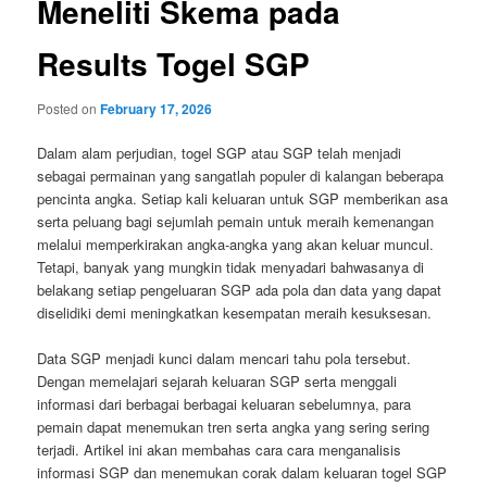
Meneliti Skema pada
Results Togel SGP
Posted on
February 17, 2026
Dalam alam perjudian, togel SGP atau SGP telah menjadi
sebagai permainan yang sangatlah populer di kalangan beberapa
pencinta angka. Setiap kali keluaran untuk SGP memberikan asa
serta peluang bagi sejumlah pemain untuk meraih kemenangan
melalui memperkirakan angka-angka yang akan keluar muncul.
Tetapi, banyak yang mungkin tidak menyadari bahwasanya di
belakang setiap pengeluaran SGP ada pola dan data yang dapat
diselidiki demi meningkatkan kesempatan meraih kesuksesan.
Data SGP menjadi kunci dalam mencari tahu pola tersebut.
Dengan memelajari sejarah keluaran SGP serta menggali
informasi dari berbagai berbagai keluaran sebelumnya, para
pemain dapat menemukan tren serta angka yang sering sering
terjadi. Artikel ini akan membahas cara cara menganalisis
informasi SGP dan menemukan corak dalam keluaran togel SGP