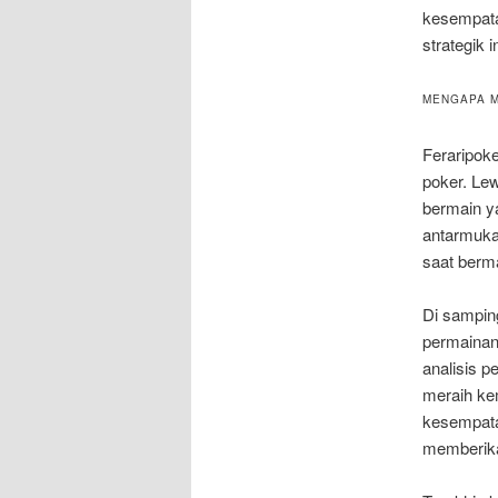
kesempata
strategik in
MENGAPA M
Feraripok
poker. Lew
bermain y
antarmuka
saat berm
Di samping
permainan 
analisis 
meraih ke
kesempata
memberika