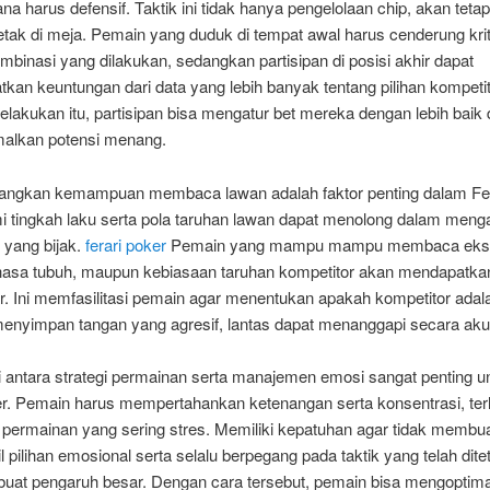
na harus defensif. Taktik ini tidak hanya pengelolaan chip, akan tetap
etak di meja. Pemain yang duduk di tempat awal harus cenderung krit
binasi yang dilakukan, sedangkan partisipan di posisi akhir dapat
an keuntungan dari data yang lebih banyak tentang pilihan kompetit
akukan itu, partisipan bisa mengatur bet mereka dengan lebih baik
alkan potensi menang.
gkan kemampuan membaca lawan adalah faktor penting dalam Fer
tingkah laku serta pola taruhan lawan dapat menolong dalam meng
 yang bijak.
ferari poker
Pemain yang mampu mampu membaca eksp
hasa tubuh, maupun kebiasaan taruhan kompetitor akan mendapatka
r. Ini memfasilitasi pemain agar menentukan apakah kompetitor adal
menyimpan tangan yang agresif, lantas dapat menanggapi secara aku
 antara strategi permainan serta manajemen emosi sangat penting u
er. Pemain harus mempertahankan ketenangan serta konsentrasi, terl
 permainan yang sering stres. Memiliki kepatuhan agar tidak membu
pilihan emosional serta selalu berpegang pada taktik yang telah dit
uat pengaruh besar. Dengan cara tersebut, pemain bisa mengoptim