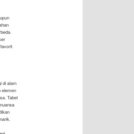
aupun
dahan
rbeda.
ker
avorit
i di alam
ap elemen
sa. Tabel
n nuansa
dikan
narik.
egi