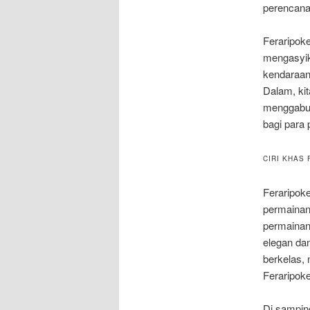
perencan
Feraripok
mengasyik
kendaraan
Dalam, ki
menggabun
bagi para
CIRI KHAS
Feraripoke
permainan 
permainan
elegan dan
berkelas, 
Feraripok
Di sampin