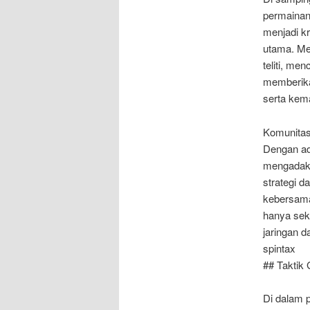
permainan
menjadi k
utama. Me
teliti, m
memberika
serta kem
Komunitas 
Dengan ad
mengadaka
strategi 
kebersama
hanya sek
jaringan d
spintax
## Taktik
Di dalam 