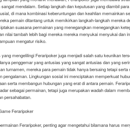
 sangat mendalam. Setiap langkah dan keputusan yang diambil para
rusial, di mana kombinasi keberuntungan dan keahlian memainkan s
reka pemain ditantang untuk memikirkan langkah-langkah mereka 
enciptakan suasana permainan yang menegangkan menegangkan keteg
n nilai tambah lebih bagi mereka mereka menyukai menyukai dan int
ampuan mengatur risiko.
yang mengelilingi Feraripoker juga menjadi salah satu keunikan terse
anya penggemar yang antusias yang sangat antusias dan yang seri
n turnamen, mereka para pemain tidak hanya bersaing tetapi serta 
dan pengalaman. Lingkungan sosial ini menciptakan memperkuat hub
an serta membangun hubungan yang erat di antara pemain. Feraripo
adar sebagai permainan, tetapi juga merupakan wadah dalam mem
an persahabatan.
 Game Feraripoker
permainan Feraripoker, penting agar mengetahui bilamana harus me