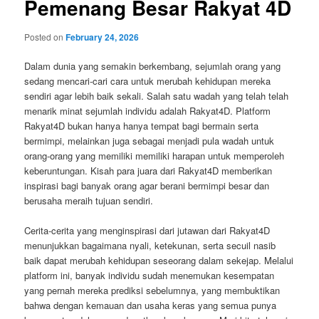
Pemenang Besar Rakyat 4D
Posted on
February 24, 2026
Dalam dunia yang semakin berkembang, sejumlah orang yang
sedang mencari-cari cara untuk merubah kehidupan mereka
sendiri agar lebih baik sekali. Salah satu wadah yang telah telah
menarik minat sejumlah individu adalah Rakyat4D. Platform
Rakyat4D bukan hanya hanya tempat bagi bermain serta
bermimpi, melainkan juga sebagai menjadi pula wadah untuk
orang-orang yang memiliki memiliki harapan untuk memperoleh
keberuntungan. Kisah para juara dari Rakyat4D memberikan
inspirasi bagi banyak orang agar berani bermimpi besar dan
berusaha meraih tujuan sendiri.
Cerita-cerita yang menginspirasi dari jutawan dari Rakyat4D
menunjukkan bagaimana nyali, ketekunan, serta secuil nasib
baik dapat merubah kehidupan seseorang dalam sekejap. Melalui
platform ini, banyak individu sudah menemukan kesempatan
yang pernah mereka prediksi sebelumnya, yang membuktikan
bahwa dengan kemauan dan usaha keras yang semua punya