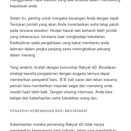
keputusan anda.
Selain itu, penting untuk mengatur keuangan Anda dengan tepat.
Tentukan jumlah yang akan Anda investasikan serta tetap patuh
pada rencana tersebut. Hindari hasrat dari bertaruh lebih jumlah
yang seharusnya, terutama saat menghadapi kekalahan.
Kedisiplinan pada pengelolaan uang bakal membantu anda
bermain dalam jangka panjang serta meningkatkan peluang
dalam menang.
Yang terakhir, ikutlah dengan komunitas Rakyat 4D. Bicarakan
strategi beserta pengalaman dengan anggota lainnya dapat
memberikan perspektif baru. 常常 kali saran dari rekan sesama
pemain bisa memberikan inspirasi segar dan menolong anda
meraih hasil lebih baik. Dengan sharing informasi, Anda bisa
belajar dari keberhasilan serta kekalahan orang lain.
PENGARUH KEMENANGAN BAGI MASYARAKAT
Keberhasilan mereka pemenang Rakyat 4D tidak hanya
memberikan kesenangan bagi individu, tetapi juga memberikan