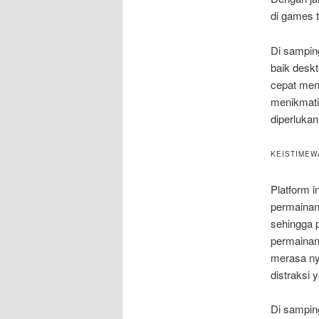
di games 
Di sampin
baik deskt
cepat men
menikmati
diperlukan 
KEISTIMEW
Platform 
permainan 
sehingga 
permainan
merasa ny
distraksi 
Di sampin