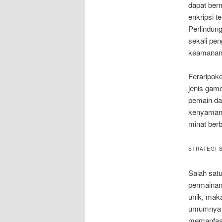
dapat ber
enkripsi t
Perlindung
sekali pe
keamanan 
Feraripok
jenis gam
pemain da
kenyamana
minat ber
STRATEGI 
Salah sat
permainan
unik, mak
umumnya m
memanfaat