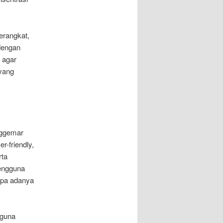
erangkat,
 dengan
 agar
yang
nggemar
r-friendly,
rta
engguna
npa adanya
gguna