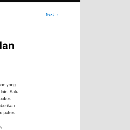
Next
→
lan
epan yang
lain. Satu
poker.
mberikan
e poker.
r,