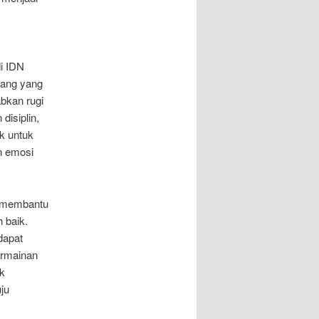
i IDN
uang yang
bkan rugi
isiplin,
k untuk
n emosi
sa membantu
 baik.
dapat
ermainan
k
ju