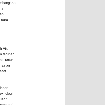
gembangkan
ta
gan
a cara
 Air.
n taruhan
asi untuk
mainan
saat
alasan
eknologi
user.
nsentrasi