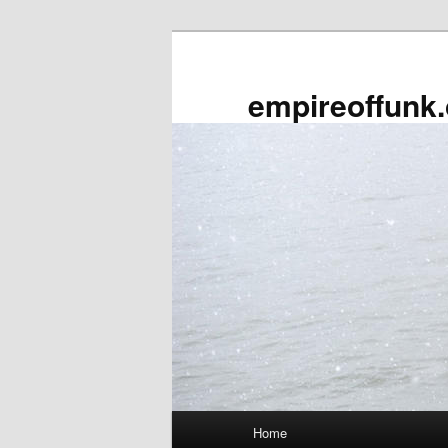
Skip
to
primary
empireoffunk
content
Main
Home
menu