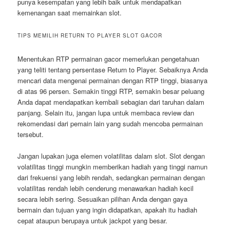
punya kesempatan yang lebih baik untuk mendapatkan
kemenangan saat memainkan slot.
TIPS MEMILIH RETURN TO PLAYER SLOT GACOR
Menentukan RTP permainan gacor memerlukan pengetahuan
yang teliti tentang persentase Return to Player. Sebaiknya Anda
mencari data mengenai permainan dengan RTP tinggi, biasanya
di atas 96 persen. Semakin tinggi RTP, semakin besar peluang
Anda dapat mendapatkan kembali sebagian dari taruhan dalam
panjang. Selain itu, jangan lupa untuk membaca review dan
rekomendasi dari pemain lain yang sudah mencoba permainan
tersebut.
Jangan lupakan juga elemen volatilitas dalam slot. Slot dengan
volatilitas tinggi mungkin memberikan hadiah yang tinggi namun
dari frekuensi yang lebih rendah, sedangkan permainan dengan
volatilitas rendah lebih cenderung menawarkan hadiah kecil
secara lebih sering. Sesuaikan pilihan Anda dengan gaya
bermain dan tujuan yang ingin didapatkan, apakah itu hadiah
cepat ataupun berupaya untuk jackpot yang besar.