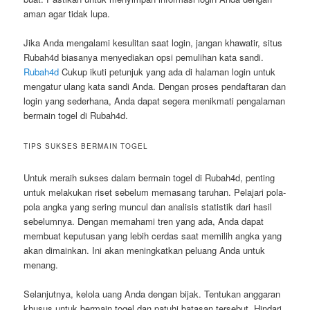
aman agar tidak lupa.
Jika Anda mengalami kesulitan saat login, jangan khawatir, situs
Rubah4d biasanya menyediakan opsi pemulihan kata sandi.
Rubah4d
Cukup ikuti petunjuk yang ada di halaman login untuk
mengatur ulang kata sandi Anda. Dengan proses pendaftaran dan
login yang sederhana, Anda dapat segera menikmati pengalaman
bermain togel di Rubah4d.
TIPS SUKSES BERMAIN TOGEL
Untuk meraih sukses dalam bermain togel di Rubah4d, penting
untuk melakukan riset sebelum memasang taruhan. Pelajari pola-
pola angka yang sering muncul dan analisis statistik dari hasil
sebelumnya. Dengan memahami tren yang ada, Anda dapat
membuat keputusan yang lebih cerdas saat memilih angka yang
akan dimainkan. Ini akan meningkatkan peluang Anda untuk
menang.
Selanjutnya, kelola uang Anda dengan bijak. Tentukan anggaran
khusus untuk bermain togel dan patuhi batasan tersebut. Hindari