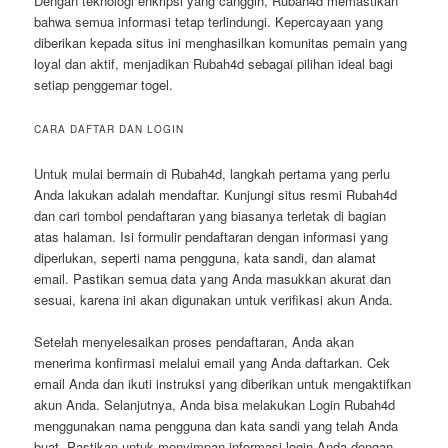
Dengan teknologi enkripsi yang canggih, Rubah4d memastikan
bahwa semua informasi tetap terlindungi. Kepercayaan yang
diberikan kepada situs ini menghasilkan komunitas pemain yang
loyal dan aktif, menjadikan Rubah4d sebagai pilihan ideal bagi
setiap penggemar togel.
CARA DAFTAR DAN LOGIN
Untuk mulai bermain di Rubah4d, langkah pertama yang perlu
Anda lakukan adalah mendaftar. Kunjungi situs resmi Rubah4d
dan cari tombol pendaftaran yang biasanya terletak di bagian
atas halaman. Isi formulir pendaftaran dengan informasi yang
diperlukan, seperti nama pengguna, kata sandi, dan alamat
email. Pastikan semua data yang Anda masukkan akurat dan
sesuai, karena ini akan digunakan untuk verifikasi akun Anda.
Setelah menyelesaikan proses pendaftaran, Anda akan
menerima konfirmasi melalui email yang Anda daftarkan. Cek
email Anda dan ikuti instruksi yang diberikan untuk mengaktifkan
akun Anda. Selanjutnya, Anda bisa melakukan Login Rubah4d
menggunakan nama pengguna dan kata sandi yang telah Anda
buat. Pastikan untuk menyimpan informasi login Anda dengan