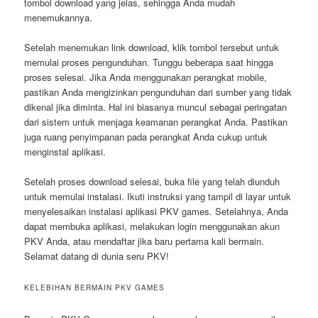
tombol download yang jelas, sehingga Anda mudah
menemukannya.
Setelah menemukan link download, klik tombol tersebut untuk
memulai proses pengunduhan. Tunggu beberapa saat hingga
proses selesai. Jika Anda menggunakan perangkat mobile,
pastikan Anda mengizinkan pengunduhan dari sumber yang tidak
dikenal jika diminta. Hal ini biasanya muncul sebagai peringatan
dari sistem untuk menjaga keamanan perangkat Anda. Pastikan
juga ruang penyimpanan pada perangkat Anda cukup untuk
menginstal aplikasi.
Setelah proses download selesai, buka file yang telah diunduh
untuk memulai instalasi. Ikuti instruksi yang tampil di layar untuk
menyelesaikan instalasi aplikasi PKV games. Setelahnya, Anda
dapat membuka aplikasi, melakukan login menggunakan akun
PKV Anda, atau mendaftar jika baru pertama kali bermain.
Selamat datang di dunia seru PKV!
KELEBIHAN BERMAIN PKV GAMES