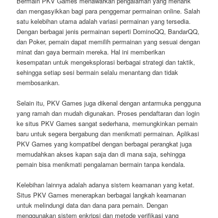
Bermain PKV Games menawarkan pengalaman yang menarik
dan mengasyikkan bagi para penggemar permainan online. Salah
satu kelebihan utama adalah variasi permainan yang tersedia.
Dengan berbagai jenis permainan seperti DominoQQ, BandarQQ,
dan Poker, pemain dapat memilih permainan yang sesuai dengan
minat dan gaya bermain mereka. Hal ini memberikan
kesempatan untuk mengeksplorasi berbagai strategi dan taktik,
sehingga setiap sesi bermain selalu menantang dan tidak
membosankan.
Selain itu, PKV Games juga dikenal dengan antarmuka pengguna
yang ramah dan mudah digunakan. Proses pendaftaran dan login
ke situs PKV Games sangat sederhana, memungkinkan pemain
baru untuk segera bergabung dan menikmati permainan. Aplikasi
PKV Games yang kompatibel dengan berbagai perangkat juga
memudahkan akses kapan saja dan di mana saja, sehingga
pemain bisa menikmati pengalaman bermain tanpa kendala.
Kelebihan lainnya adalah adanya sistem keamanan yang ketat.
Situs PKV Games menerapkan berbagai langkah keamanan
untuk melindungi data dan dana para pemain. Dengan
menggunakan sistem enkripsi dan metode verifikasi yang