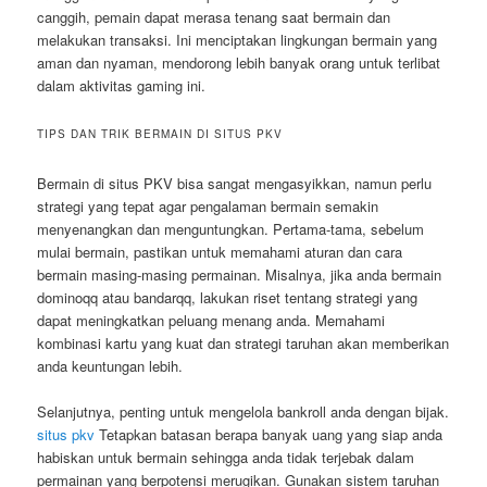
canggih, pemain dapat merasa tenang saat bermain dan
melakukan transaksi. Ini menciptakan lingkungan bermain yang
aman dan nyaman, mendorong lebih banyak orang untuk terlibat
dalam aktivitas gaming ini.
TIPS DAN TRIK BERMAIN DI SITUS PKV
Bermain di situs PKV bisa sangat mengasyikkan, namun perlu
strategi yang tepat agar pengalaman bermain semakin
menyenangkan dan menguntungkan. Pertama-tama, sebelum
mulai bermain, pastikan untuk memahami aturan dan cara
bermain masing-masing permainan. Misalnya, jika anda bermain
dominoqq atau bandarqq, lakukan riset tentang strategi yang
dapat meningkatkan peluang menang anda. Memahami
kombinasi kartu yang kuat dan strategi taruhan akan memberikan
anda keuntungan lebih.
Selanjutnya, penting untuk mengelola bankroll anda dengan bijak.
situs pkv
Tetapkan batasan berapa banyak uang yang siap anda
habiskan untuk bermain sehingga anda tidak terjebak dalam
permainan yang berpotensi merugikan. Gunakan sistem taruhan