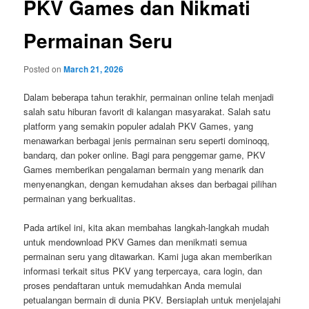
PKV Games dan Nikmati
Permainan Seru
Posted on
March 21, 2026
Dalam beberapa tahun terakhir, permainan online telah menjadi
salah satu hiburan favorit di kalangan masyarakat. Salah satu
platform yang semakin populer adalah PKV Games, yang
menawarkan berbagai jenis permainan seru seperti dominoqq,
bandarq, dan poker online. Bagi para penggemar game, PKV
Games memberikan pengalaman bermain yang menarik dan
menyenangkan, dengan kemudahan akses dan berbagai pilihan
permainan yang berkualitas.
Pada artikel ini, kita akan membahas langkah-langkah mudah
untuk mendownload PKV Games dan menikmati semua
permainan seru yang ditawarkan. Kami juga akan memberikan
informasi terkait situs PKV yang terpercaya, cara login, dan
proses pendaftaran untuk memudahkan Anda memulai
petualangan bermain di dunia PKV. Bersiaplah untuk menjelajahi