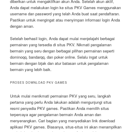
diberikan untuk mengaktifkan akun Anda. Setelah akun aktif,
Anda dapat melakukan login ke situs PKV Games menggunakan
username dan password yang telah Anda buat saat pendaftaran.
Pastikan untuk mengingat atau menyimpan informasi login Anda
dengan aman.
Setelah berhasil login, Anda dapat mulai menjelajahi berbagai
permainan yang tersedia di situs PKV. Nikmati pengalaman
bermain yang seru dengan berbagai pilihan permainan seperti
dominoqq, bandarqq, dan poker online. Selalu ingat untuk
bermain dengan bijak dan atur batasan untuk pengalaman
bermain yang lebih baik.
PROSES DOWNLOAD PKV GAMES
Untuk mulai menikmati permainan PKV yang seru, langkah
pertama yang perlu Anda lakukan adalah mengunjungi situs
resmi penyedia PKV games. Pastikan Anda memilih situs
terpercaya agar pengalaman bermain Anda aman dan
menyenangkan. Cari bagian yang menyediakan link download
aplikasi PKV games. Biasanya, situs-situs ini akan menampilkan