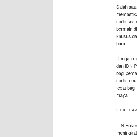
Salah sat
memastika
serta sis
bermain di
khusus da
baru.
Dengan me
dan IDN Pl
bagi pema
serta mer
tepat bagi
maya.
FITUR UTA
IDN Poker
meningkat