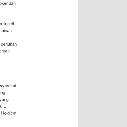
oker dan
nline di
rmainan
perlukan
eruan
syarakat
eng
 yang
. Di
s Hold’em