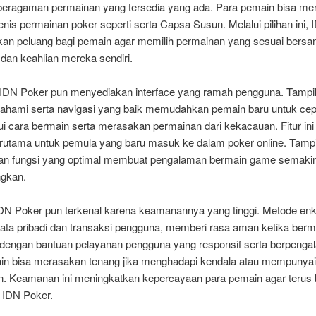
beragaman permainan yang tersedia yang ada. Para pemain bisa me
nis permainan poker seperti serta Capsa Susun. Melalui pilihan ini,
an peluang bagi pemain agar memilih permainan yang sesuai bers
 dan keahlian mereka sendiri.
u, IDN Poker pun menyediakan interface yang ramah pengguna. Tampi
ahami serta navigasi yang baik memudahkan pemain baru untuk cep
i cara bermain serta merasakan permainan dari kekacauan. Fitur ini
terutama untuk pemula yang baru masuk ke dalam poker online. Tamp
an fungsi yang optimal membuat pengalaman bermain game semaki
gkan.
IDN Poker pun terkenal karena keamanannya yang tinggi. Metode enk
ata pribadi dan transaksi pengguna, memberi rasa aman ketika berm
dengan bantuan pelayanan pengguna yang responsif serta berpenga
in bisa merasakan tenang jika menghadapi kendala atau mempunyai
n. Keamanan ini meningkatkan kepercayaan para pemain agar terus
 IDN Poker.