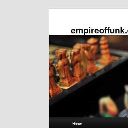
Skip
to
primary
empireoffunk
content
Main
Home
menu