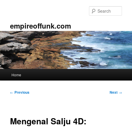
Skip
to
Sear
primary
content
empireoffunk.com
Main
Home
menu
Post
←
Previous
Next
→
navigation
Mengenal Salju 4D: