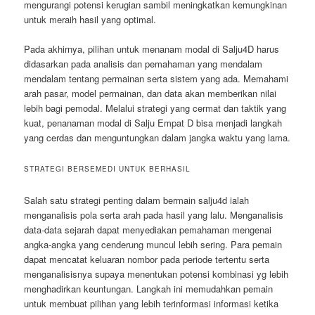
mengurangi potensi kerugian sambil meningkatkan kemungkinan
untuk meraih hasil yang optimal.
Pada akhirnya, pilihan untuk menanam modal di Salju4D harus
didasarkan pada analisis dan pemahaman yang mendalam
mendalam tentang permainan serta sistem yang ada. Memahami
arah pasar, model permainan, dan data akan memberikan nilai
lebih bagi pemodal. Melalui strategi yang cermat dan taktik yang
kuat, penanaman modal di Salju Empat D bisa menjadi langkah
yang cerdas dan menguntungkan dalam jangka waktu yang lama.
STRATEGI BERSEMEDI UNTUK BERHASIL
Salah satu strategi penting dalam bermain salju4d ialah
menganalisis pola serta arah pada hasil yang lalu. Menganalisis
data-data sejarah dapat menyediakan pemahaman mengenai
angka-angka yang cenderung muncul lebih sering. Para pemain
dapat mencatat keluaran nombor pada periode tertentu serta
menganalisisnya supaya menentukan potensi kombinasi yg lebih
menghadirkan keuntungan. Langkah ini memudahkan pemain
untuk membuat pilihan yang lebih terinformasi informasi ketika