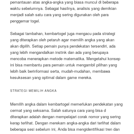
pemantauan atas angka-angka yang biasa muncul di beberapa
waktu sebelumnya. Sebagai hasilnya, analisis yang demikian
menjadi salah satu cara yang sering digunakan oleh para
penggemar togel.
Sebagai tambahan, kembartogel juga mengacu pada strategi
yang diterapkan oleh petaruh agar memilih angka yang akan
akan dipilih. Setiap pemain punya pendekatan tersendiri, ada
yang lebih mengandalkan instink dan ada yang berupaya
mencoba menerapkan metode matematika. Mengetahui konsep
ini bisa membantu para pemain untuk mengambil pilihan yang
lebih baik berinformasi serta, mudah-mudahan, membawa
kesuksesan yang optimal dalam game mereka.
STRATEGI MEMILIH ANGKA
Memilih angka dalam kembartogel memerlukan pendekatan yang
cermat yang seksama. Salah satunya cara yang bisa d
diterapkan adalah dengan mempelajari corak nomor yang sering
kerap terlihat. Dengan merekam angka-angka dari terlihat dalam
beberapa sesi sebelum ini, Anda bisa mengidentifikasi tren dan