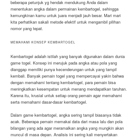
beberapa petunjuk yg hendak mendukung Anda dalam
menentukan angka dalam permainan kembartogel, sehingga
kemungkinan kamu untuk juara menjadi jauh besar. Mari mari
kita perhatikan sakali metode efektif untuk mengambil pilihan
nomor yang tepat.
MEMAHAMI KONSEP KEMBARTOGEL
Kembartogel adalah istilah yang banyak digunakan dalam dunia
game togel. Konsep ini merujuk pada angka atau pola yang
dianggap memiliki punya kecenderungan untuk yang tampil
kembali. Banyak pemain togel yang mempercayai yakin bahwa
dengan memahami tentang kembartogel, para pemain bisa
meningkatkan kesempatan untuk menang mendapatkan taruhan.
Karena itu, krusial untuk setiap orang pemain agar memahami
serta memahami dasar-dasar kembartogel.
Dalam game kembartogel, angka sering tampil biasanya tidak
acak. Beberapa pemain memakai data dari masa lalu dan pola
bilangan yang ada agar meramalkan angka yang mungkin akan
muncul di masa depan. Analisis ini sering kali menyertakan