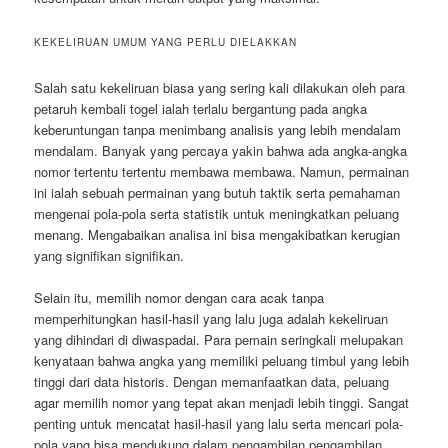
KEKELIRUAN UMUM YANG PERLU DIELAKKAN
Salah satu kekeliruan biasa yang sering kali dilakukan oleh para
petaruh kembali togel ialah terlalu bergantung pada angka
keberuntungan tanpa menimbang analisis yang lebih mendalam
mendalam. Banyak yang percaya yakin bahwa ada angka-angka
nomor tertentu tertentu membawa membawa. Namun, permainan
ini ialah sebuah permainan yang butuh taktik serta pemahaman
mengenai pola-pola serta statistik untuk meningkatkan peluang
menang. Mengabaikan analisa ini bisa mengakibatkan kerugian
yang signifikan signifikan.
Selain itu, memilih nomor dengan cara acak tanpa
memperhitungkan hasil-hasil yang lalu juga adalah kekeliruan
yang dihindari di diwaspadai. Para pemain seringkali melupakan
kenyataan bahwa angka yang memiliki peluang timbul yang lebih
tinggi dari data historis. Dengan memanfaatkan data, peluang
agar memilih nomor yang tepat akan menjadi lebih tinggi. Sangat
penting untuk mencatat hasil-hasil yang lalu serta mencari pola-
pola yang bisa mendukung dalam pengambilan pengambilan