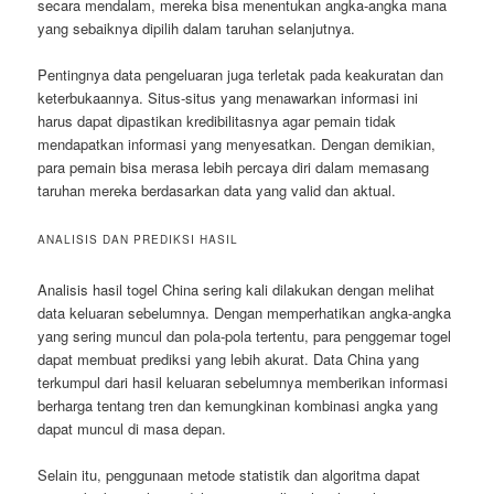
secara mendalam, mereka bisa menentukan angka-angka mana
yang sebaiknya dipilih dalam taruhan selanjutnya.
Pentingnya data pengeluaran juga terletak pada keakuratan dan
keterbukaannya. Situs-situs yang menawarkan informasi ini
harus dapat dipastikan kredibilitasnya agar pemain tidak
mendapatkan informasi yang menyesatkan. Dengan demikian,
para pemain bisa merasa lebih percaya diri dalam memasang
taruhan mereka berdasarkan data yang valid dan aktual.
ANALISIS DAN PREDIKSI HASIL
Analisis hasil togel China sering kali dilakukan dengan melihat
data keluaran sebelumnya. Dengan memperhatikan angka-angka
yang sering muncul dan pola-pola tertentu, para penggemar togel
dapat membuat prediksi yang lebih akurat. Data China yang
terkumpul dari hasil keluaran sebelumnya memberikan informasi
berharga tentang tren dan kemungkinan kombinasi angka yang
dapat muncul di masa depan.
Selain itu, penggunaan metode statistik dan algoritma dapat