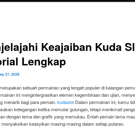
jelajahi Keajaiban Kuda Sl
orial Lengkap
ay 27, 2026
 merupakan sebuah permainan yang tengah populer di kalangan pemai
ermainan ini mengintergrasikan elemen kegembiraan dan ujian, meny
ng menarik bagi para pemain.
kudaslot
Dalam permainan ini, kamu ti
sakan ketegangan ketika memutar gulungan, tetapi menikmati peng
an dengan tema dan grafik yang memukau. Entah pemain lama ma
t menyaksikan keasyikan masing-masing dalam setiap putaran.