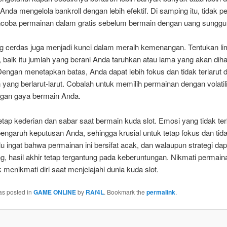
nda mengelola bankroll dengan lebih efektif. Di samping itu, tidak pe
coba permainan dalam gratis sebelum bermain dengan uang sunggu
ng cerdas juga menjadi kunci dalam meraih kemenangan. Tentukan lim
ri, baik itu jumlah yang berani Anda taruhkan atau lama yang akan dih
engan menetapkan batas, Anda dapat lebih fokus dan tidak terlarut 
yang berlarut-larut. Cobalah untuk memilih permainan dengan volatil
gan gaya bermain Anda.
tetap kederian dan sabar saat bermain kuda slot. Emosi yang tidak ter
engaruh keputusan Anda, sehingga krusial untuk tetap fokus dan tida
lu ingat bahwa permainan ini bersifat acak, dan walaupun strategi dap
, hasil akhir tetap tergantung pada keberuntungan. Nikmati permain
k menikmati diri saat menjelajahi dunia kuda slot.
as posted in
GAME ONLINE
by
RAf4L
. Bookmark the
permalink
.