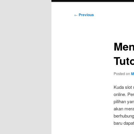
Post
←
Previous
navigation
Men
Tut
Posted on
M
Kuda slot
online. P
pilihan ya
akan mera
berhubung
baru dapa