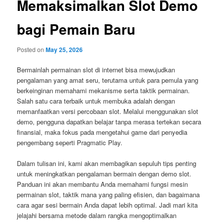
Memaksimalkan Slot Demo
bagi Pemain Baru
Posted on
May 25, 2026
Bermainlah permainan slot di internet bisa mewujudkan
pengalaman yang amat seru, terutama untuk para pemula yang
berkeinginan memahami mekanisme serta taktik permainan.
Salah satu cara terbaik untuk membuka adalah dengan
memanfaatkan versi percobaan slot. Melalui menggunakan slot
demo, pengguna dapatkan belajar tanpa merasa tertekan secara
finansial, maka fokus pada mengetahui game dari penyedia
pengembang seperti Pragmatic Play.
Dalam tulisan ini, kami akan membagikan sepuluh tips penting
untuk meningkatkan pengalaman bermain dengan demo slot.
Panduan ini akan membantu Anda memahami fungsi mesin
permainan slot, taktik mana yang paling efisien, dan bagaimana
cara agar sesi bermain Anda dapat lebih optimal. Jadi mari kita
jelajahi bersama metode dalam rangka mengoptimalkan