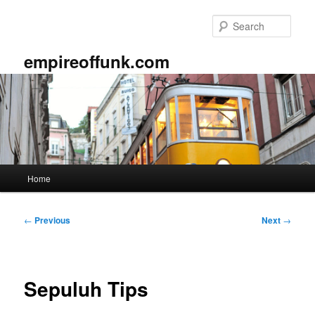
Skip
to
Sear
primary
content
empireoffunk.com
Main
Home
menu
Post
←
Previous
Next
→
navigation
Sepuluh Tips